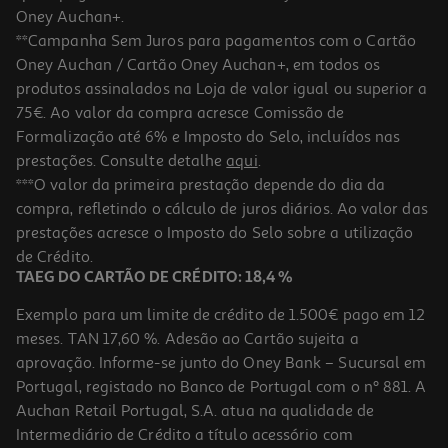
Oney Auchan+.
**Campanha Sem Juros para pagamentos com o Cartão
Oney Auchan / Cartão Oney Auchan+, em todos os
produtos assinalados na Loja de valor igual ou superior a
75€. Ao valor da compra acresce Comissão de
Formalização até 6% e Imposto do Selo, incluídos nas
prestações. Consulte detalhe
aqui
.
Silicone Bostik Transparente 280ml
***O valor da primeira prestação depende do dia da
compra, refletindo o cálculo de juros diários. Ao valor das
5.55 €/un
prestações acresce o Imposto do Selo sobre a utilização
5,55 €
de Crédito.
TAEG DO CARTÃO DE CRÉDITO: 18,4 %
Exemplo para um limite de crédito de 1.500€ pago em 12
meses. TAN 17,60 %. Adesão ao Cartão sujeita a
aprovação. Informe-se junto do Oney Bank – Sucursal em
Portugal, registado no Banco de Portugal com o nº 881. A
Auchan Retail Portugal, S.A. atua na qualidade de
Intermediário de Crédito a título acessório com