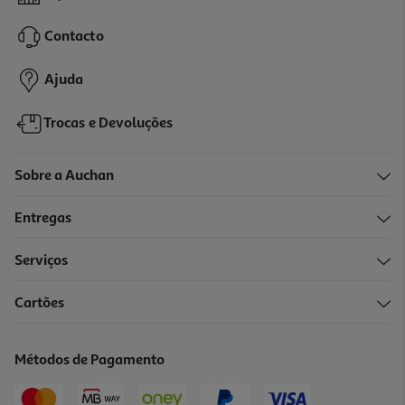
19.96 €/Lt
Contacto
5,59 €
Ajuda
Trocas e Devoluções
Sobre a Auchan
Entregas
Serviços
Cartões
Cola Não Mais Pregos Pattex Invisível Tubo 200ml
34.25 €/Lt
Métodos de Pagamento
6,85 €