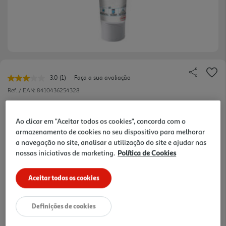
3.0
(1)
Faça a sua avaliação
Leu
uma
Ref. / EAN:
8410436254328
avaliação.
Link
85.8 €/Lt
para
Ao clicar em "Aceitar todos os cookies", concorda com o
a
mesma
armazenamento de cookies no seu dispositivo para melhorar
página.
a navegação no site, analisar a utilização do site e ajudar nas
4,29 €
nossas iniciativas de marketing.
Política de Cookies
Notas de preparação
Aceitar todos os cookies
Definições de cookies