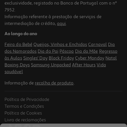
exclusividade, registado no Banco de Portugal com o nº
7952.
Informação referente à prestação de serviços de
intermediação de crédito,
aqui
.
Silicone Pattex Renew Br 80ml
Ao longo do ano
7.99 €/un
Feira do Bebé
Queijos, Vinhos e Enchidos
Carnaval
Dia
7,99 €
dos Namorados
Dia do Pai
Páscoa
Dia da Mãe
Regresso
às Aulas
Singles' Day
Black Friday
Cyber Monday
Natal
Boxing Days
Samsung Unpacked
After Hours
Vida
saudável
Informação de
recolha de produto
.
Política de Privacidade
Termos e Condições
Política de Cookies
Livro de reclamações