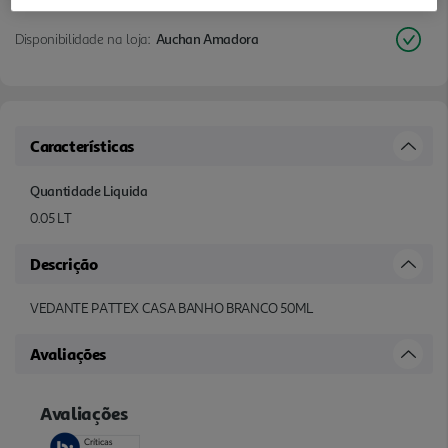
Disponibilidade na loja:
Auchan Amadora
Características
Quantidade Liquida
0.05 LT
Descrição
VEDANTE PATTEX CASA BANHO BRANCO 50ML
Avaliações