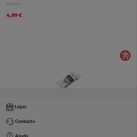
4.99 €/un
4,99 €
Rolo Para Verniz Auchan 110mm 2 Unidades
Lojas
1 €/un
Contacto
1,00 €
Ajuda