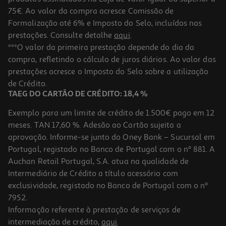
75€. Ao valor da compra acresce Comissão de
Formalização até 6% e Imposto do Selo, incluídos nas
prestações. Consulte detalhe
aqui
.
Recarga Mini Rolo De Pintura Universal 110mm Pack 2 Unidades
***O valor da primeira prestação depende do dia da
compra, refletindo o cálculo de juros diários. Ao valor das
0.9 €/un
prestações acresce o Imposto do Selo sobre a utilização
1,79 €
de Crédito.
TAEG DO CARTÃO DE CRÉDITO: 18,4 %
Exemplo para um limite de crédito de 1.500€ pago em 12
meses. TAN 17,60 %. Adesão ao Cartão sujeita a
aprovação. Informe-se junto do Oney Bank – Sucursal em
Portugal, registado no Banco de Portugal com o nº 881. A
Auchan Retail Portugal, S.A. atua na qualidade de
Intermediário de Crédito a título acessório com
exclusividade, registado no Banco de Portugal com o nº
7952.
Informação referente à prestação de serviços de
intermediação de crédito,
aqui
.