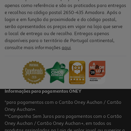
apenas como referência e são os praticados para entregas
e recolhas no código postal 2650-435 Amadora. Após o
login e em função da proximidade e do código postal,
serão apresentados os preços em vigor na loja que serve
o local de entrega ou de recolha. Entregas apenas
disponíveis para o território de Portugal continental,
consulte mais informações
aqui
.
Recarga Mini Rolo De Pintura Universal 60mm Pack 2 Unidades
0.65 €/un
1,29 €
Informações para pagamentos ONEY
*para pagamentos com o Cartão Oney Auchan / Cartão
Oney Auchan+.
**Campanha Sem Juros para pagamentos com o Cartão
Oney Auchan / Cartão Oney Auchan+, em todos os
produtos assinalados na Loja de valor igual ou superior a