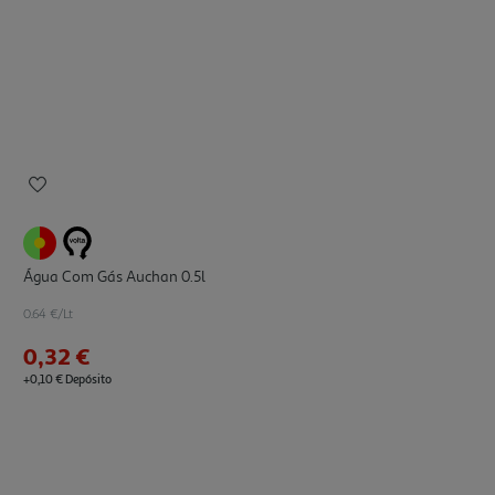
Água Com Gás Auchan 0.5l
0.64 €/Lt
0,32 €
+0,10 € Depósito