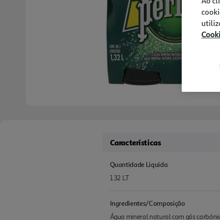
Ao cl
cooki
utili
Cook
Características
Quantidade Liquida
1.32 LT
Ingredientes/Composição
Água mineral natural com gás carbóni