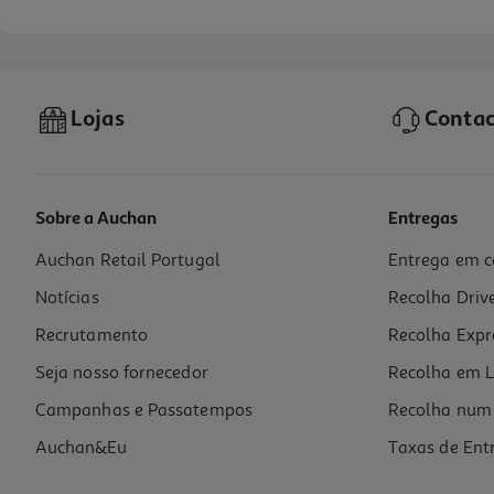
Lojas
Contac
Sobre a Auchan
Entregas
Auchan Retail Portugal
Entrega em c
Água Com Gás Auchan 6x0.5l
Notícias
Recolha Driv
0.6 €/Lt
Recrutamento
Recolha Expr
1,80 €
+0,60 € Depósito
Seja nosso fornecedor
Recolha em L
Campanhas e Passatempos
Recolha num 
Auchan&Eu
Taxas de Ent