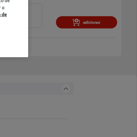
to de
r a
a de
adicionar