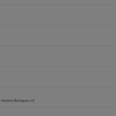
ntónio Rodrigues, n.6