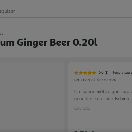
squisar
as
um Ginger Beer 0.20l
5.0
(1)
Faça a sua 
Leu
uma
Ref. / EAN:
8414100387626
avaliação.
Link
Um sabor exótico que surpre
para
gengibre e do chilli. Bebida
a
mesma
fermentação do gengibre.
página.
8.95 €/Lt