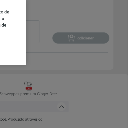
to de
r a
a de
adicionar
Schweppes premium Ginger Beer
cool. Produzido através da