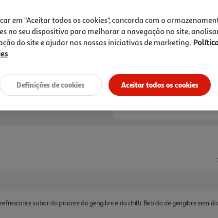
1,79 €
icar em "Aceitar todos os cookies", concorda com o armazenamen
Notas de preparação
es no seu dispositivo para melhorar a navegação no site, analisa
zação do site e ajudar nas nossas iniciativas de marketing.
Polític
ies
Definições de cookies
Aceitar todos os cookies
efrescante sabor do picante do gengibre e do chilli. Bebida de gengibre sem ál