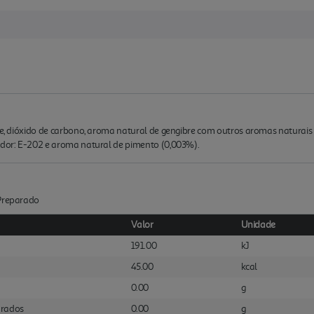
se, dióxido de carbono, aroma natural de gengibre com outros aromas naturais (0
vador: E-202 e aroma natural de pimento (0,003%).
:Preparado
Valor
Unidade
191.00
kJ
45.00
kcal
0.00
g
urados
0.00
g