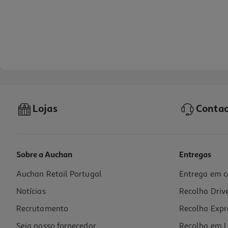
Lojas
Contac
Sobre a Auchan
Entregas
Auchan Retail Portugal
Entrega em c
Ginger Ale Schweppes Premium 0.20l
Notícias
Recolha Driv
8.95 €/Lt
Recrutamento
Recolha Expr
1,79 €
Seja nosso fornecedor
Recolha em L