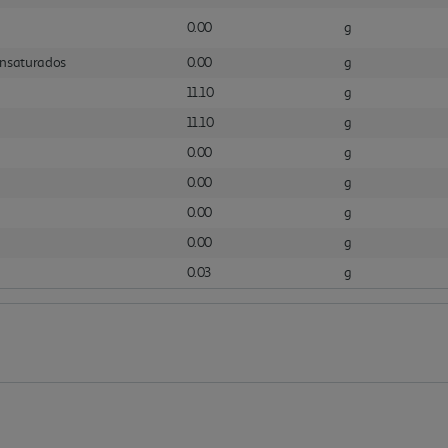
0.00
g
iinsaturados
0.00
g
11.10
g
11.10
g
0.00
g
0.00
g
0.00
g
0.00
g
0.03
g