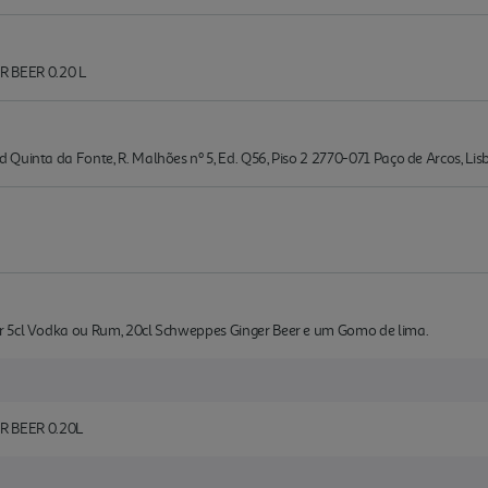
 BEER 0.20 L
Quinta da Fonte, R. Malhões nº 5, Ed. Q56, Piso 2 2770-071 Paço de Arcos, Lis
r 5cl Vodka ou Rum, 20cl Schweppes Ginger Beer e um Gomo de lima.
 BEER 0.20L