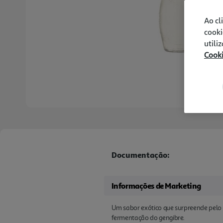
Ao cl
cooki
utili
Cook
Documentação:
Informações de Marketing
Um sabor exótico que surpreende pelo r
fermentação do gengibre.