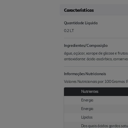
Características
Quantidade Liquida
0.2 LT
Ingredientes/Composição
água, açúcar, xarope de glicose e fruto
antioxidante: ácido ascórbico, conser
Informações Nutricionais
Valores Nutricionais por: 100 Gramas 
Nutrientes
Energia
Energia
Lípidos
Dos quais ácidos gordos sat