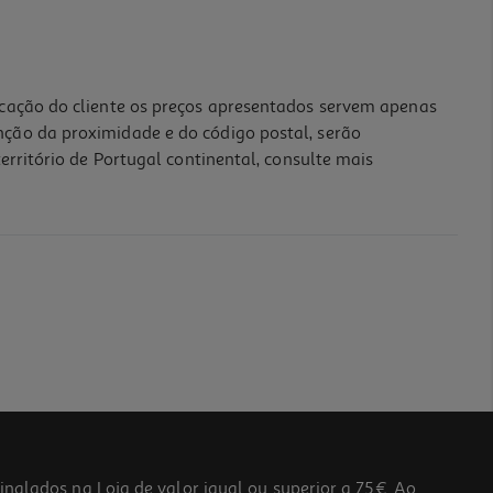
icação do cliente os preços apresentados servem apenas
nção da proximidade e do código postal, serão
erritório de Portugal continental, consulte mais
lados na Loja de valor igual ou superior a 75€. Ao