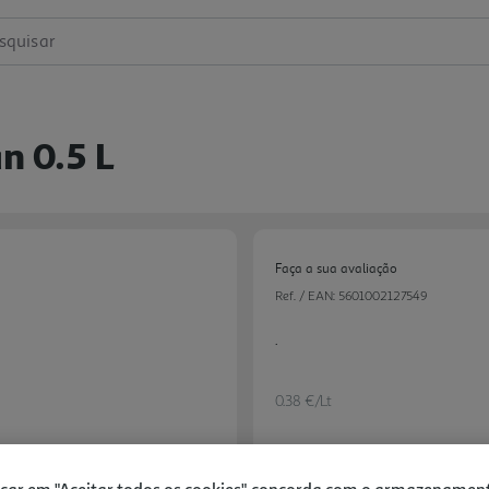
squisar
n 0.5 L
Faça a sua avaliação
Ref. / EAN:
5601002127549
.
0.38 €/Lt
icar em "Aceitar todos os cookies", concorda com o armazenamen