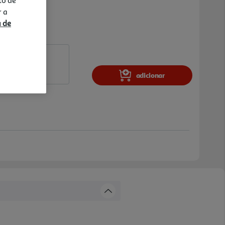
r a
a de
adicionar