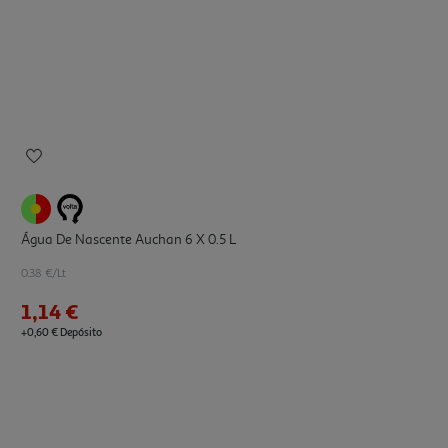
Água De Nascente Auchan 6 X 0.5 L
0.38 €/Lt
1,14 €
+0,60 € Depósito