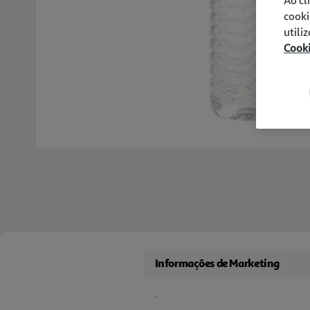
cooki
utili
Cook
Informações de Marketing
.