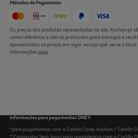
Métodos de Pagamento
Os preços dos produtos apresentados no site Auchan.pt sã
como referência e são os praticados para entregas e reco
apresentados os preços em vigor na loja que serve o local 
informações
aqui
.
Água De Nascente Auchan 6x0.33 L
0.52 €/Lt
1,02 €
+0,60 € Depósito
Informações para pagamentos ONEY
*para pagamentos com o Cartão Oney Auchan / Cartão O
**Campanha Sem Juros para pagamentos com o Cartão Oney