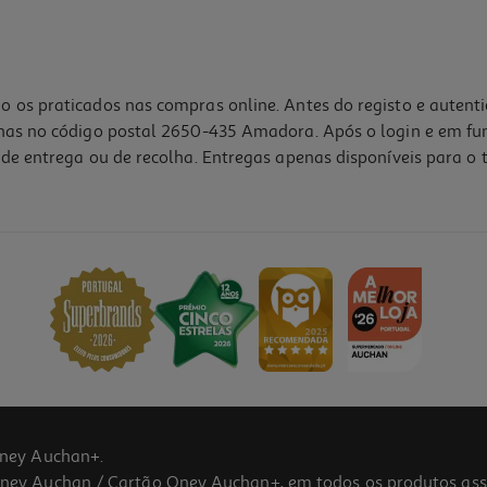
o os praticados nas compras online. Antes do registo e autent
lhas no código postal 2650-435 Amadora. Após o login e em fu
de entrega ou de recolha. Entregas apenas disponíveis para o t
5.0
(1)
ney Auchan+.
 Auchan / Cartão Oney Auchan+, em todos os produtos assina