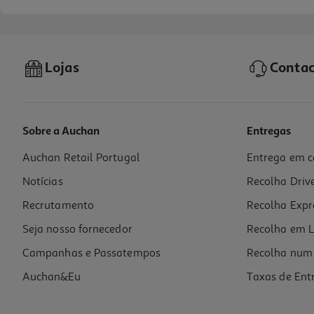
Lojas
Contac
Sobre a Auchan
Entregas
Auchan Retail Portugal
Entrega em c
Água De Nascente Auchan 0.33l
Notícias
Recolha Driv
0.52 €/Lt
Recrutamento
Recolha Expr
0,17 €
+0,10 € Depósito
Seja nosso fornecedor
Recolha em L
Campanhas e Passatempos
Recolha num 
Auchan&Eu
Taxas de Ent