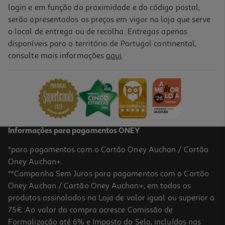
login e em função da proximidade e do código postal,
serão apresentados os preços em vigor na loja que serve
o local de entrega ou de recolha. Entregas apenas
disponíveis para o território de Portugal continental,
consulte mais informações
aqui
.
Informações para pagamentos ONEY
*para pagamentos com o Cartão Oney Auchan / Cartão
Oney Auchan+.
**Campanha Sem Juros para pagamentos com o Cartão
Oney Auchan / Cartão Oney Auchan+, em todos os
produtos assinalados na Loja de valor igual ou superior a
75€. Ao valor da compra acresce Comissão de
Formalização até 6% e Imposto do Selo, incluídos nas