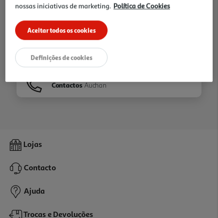
nossas iniciativas de marketing.
Política de Cookies
Ir para
Homepage
Aceitar todos os cookies
Veja os nossos
Folhetos
Definições de cookies
Contactos
Auchan
Lojas
Contacto
Ajuda
Trocas e Devoluções