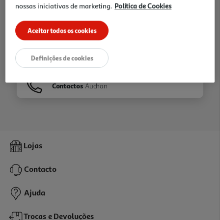
nossas iniciativas de marketing.
Política de Cookies
Ir para
Homepage
Aceitar todos os cookies
Veja os nossos
Folhetos
Definições de cookies
Contactos
Auchan
Lojas
Contacto
Ajuda
Trocas e Devoluções