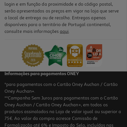
login e em função da proximidade e do código postal,
serão apresentados os preços em vigor na loja que serve
o local de entrega ou de recolha. Entregas apenas
disponíveis para o território de Portugal continental,
consulte mais informações
aqui
.
Informações para pagamentos ONEY
*para pagamentos com o Cartão Oney Auchan / Cartão
Oney Auchan+.
**Campanha Sem Juros para pagamentos com o Cartão
Oney Auchan / Cartão Oney Auchan+, em todos os
produtos assinalados na Loja de valor igual ou superior a
75€. Ao valor da compra acresce Comissão de
Formalização até 6% e Imposto do Selo, incluídos nas