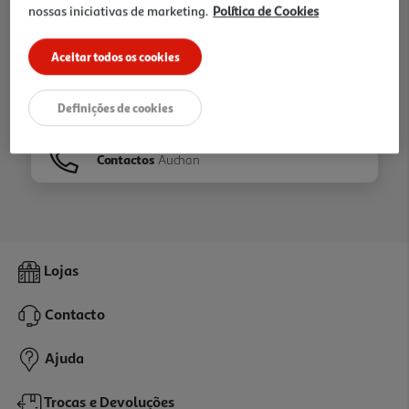
nossas iniciativas de marketing.
Política de Cookies
Ir para
Homepage
Aceitar todos os cookies
Veja os nossos
Folhetos
Definições de cookies
Contactos
Auchan
Lojas
Contacto
Ajuda
Trocas e Devoluções