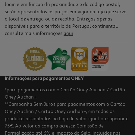
login e em função da proximidade e do código postal,
serão apresentados os preços em vigor na loja que serve
o local de entrega ou de recolha. Entregas apenas
disponíveis para o território de Portugal continental,
consulte mais informações
aqui
.
Informações para pagamentos ONEY
*para pagamentos com o Cartão Oney Auchan / Cartão
Oney Auchan+.
**Campanha Sem Juros para pagamentos com o Cartão
Oney Auchan / Cartão Oney Auchan+, em todos os
produtos assinalados na Loja de valor igual ou superior a
75€. Ao valor da compra acresce Comissão de
Formalização até 6% e Imposto do Selo, incluídos nas