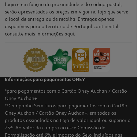
login e em função da proximidade e do código postal,
serão apresentados os preços em vigor na loja que serve
o local de entrega ou de recolha. Entregas apenas
disponíveis para o território de Portugal continental,
consulte mais informações
aqui
.
Informações para pagamentos ONEY
*para pagamentos com o Cartão Oney Auchan / Cartão
Oney Auchan+.
**Campanha Sem Juros para pagamentos com o Cartão
Oney Auchan / Cartão Oney Auchan+, em todos os
produtos assinalados na Loja de valor igual ou superior a
75€. Ao valor da compra acresce Comissão de
Formalização até 6% e Imposto do Selo, incluídos nas