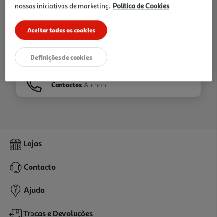
nossas iniciativas de marketing.
Política de Cookies
Ir para
Homepage
Aceitar todos os cookies
Veja os nossos
Folhetos
Definições de cookies
Contactos
Auchan
Lojas
Contacto
Ajuda
Trocas e Devoluções