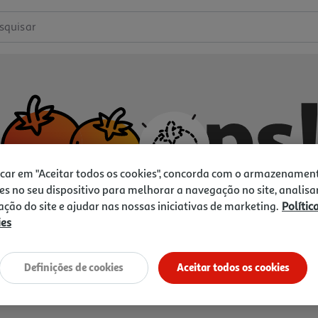
squisar
icar em "Aceitar todos os cookies", concorda com o armazenamen
es no seu dispositivo para melhorar a navegação no site, analisa
zação do site e ajudar nas nossas iniciativas de marketing.
Polític
ies
Não temos o que procura.
Vamos tentar de novo?
Definições de cookies
Aceitar todos os cookies