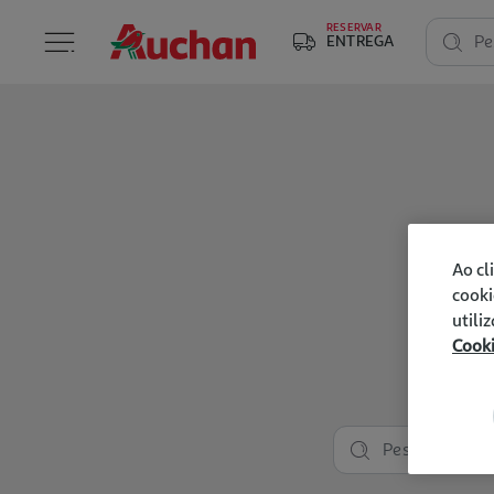
RESERVAR
ENTREGA
Pe
Ao cl
cooki
utili
Cook