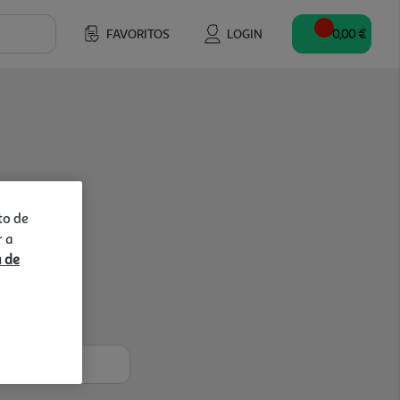
FAVORITOS
LOGIN
0,00 €
to de
r a
a de