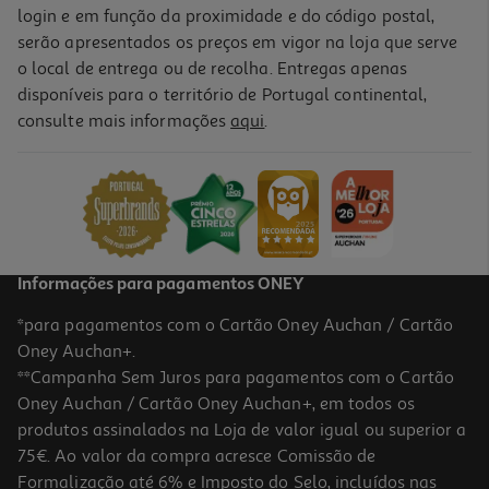
login e em função da proximidade e do código postal,
serão apresentados os preços em vigor na loja que serve
o local de entrega ou de recolha. Entregas apenas
disponíveis para o território de Portugal continental,
consulte mais informações
aqui
.
Informações para pagamentos ONEY
*para pagamentos com o Cartão Oney Auchan / Cartão
Oney Auchan+.
**Campanha Sem Juros para pagamentos com o Cartão
Oney Auchan / Cartão Oney Auchan+, em todos os
produtos assinalados na Loja de valor igual ou superior a
75€. Ao valor da compra acresce Comissão de
Formalização até 6% e Imposto do Selo, incluídos nas