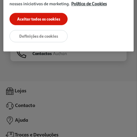
nossas iniciativas de marketing.
Política de Cookies
Ir para
Homepage
Aceitar todos os cookies
Veja os nossos
Folhetos
Definições de cookies
Contactos
Auchan
Lojas
Contacto
Ajuda
Trocas e Devoluções