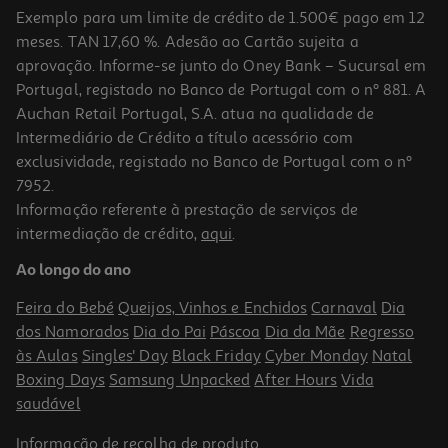
Exemplo para um limite de crédito de 1.500€ pago em 12
meses. TAN 17,60 %. Adesão ao Cartão sujeita a
aprovação. Informe-se junto do Oney Bank – Sucursal em
Portugal, registado no Banco de Portugal com o nº 881. A
Auchan Retail Portugal, S.A. atua na qualidade de
Intermediário de Crédito a título acessório com
exclusividade, registado no Banco de Portugal com o nº
7952.
Informação referente à prestação de serviços de
intermediação de crédito,
aqui
.
Bebida Energetica Hell Classic 250ml (sdr)
Ao longo do ano
2.76 €/Lt
Feira do Bebé
Queijos, Vinhos e Enchidos
Carnaval
Dia
0,69 €
dos Namorados
Dia do Pai
Páscoa
Dia da Mãe
Regresso
+0,10 € Depósito
às Aulas
Singles' Day
Black Friday
Cyber Monday
Natal
Boxing Days
Samsung Unpacked
After Hours
Vida
saudável
Informação de
recolha de produto
.