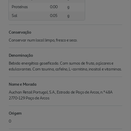
Proteínas
0.00
g
Sal
0.05
g
Conservação
Conservar num local limpo, fresco e seco.
Denominação
Bebida energética gaseificada. Com sumos de fruta, açúcares e
edulcorantes. Com taurina, cafeína, L-carnitina, inositol e vitaminas.
Nome e Morada
Auchan Retail Portugal, S.A., Estrada de Paço de Arcos, n.º 48A
2770-129 Paço de Arcos
Origem
0