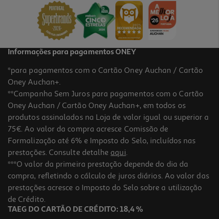
0,69 €
+0,10 € Depósito
Informações para pagamentos ONEY
*para pagamentos com o Cartão Oney Auchan / Cartão
Oney Auchan+.
**Campanha Sem Juros para pagamentos com o Cartão
Oney Auchan / Cartão Oney Auchan+, em todos os
produtos assinalados na Loja de valor igual ou superior a
75€. Ao valor da compra acresce Comissão de
Formalização até 6% e Imposto do Selo, incluídos nas
prestações. Consulte detalhe
aqui
.
Bebida Energética Rodeo Ananás / Coco 0.25l
***O valor da primeira prestação depende do dia da
compra, refletindo o cálculo de juros diários. Ao valor das
2.76 €/Lt
prestações acresce o Imposto do Selo sobre a utilização
0,69 €
de Crédito.
+0,10 € Depósito
TAEG DO CARTÃO DE CRÉDITO: 18,4 %