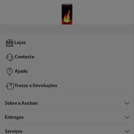
Bebida Energetica Burn Lata 0.25l (sdr)
Lojas
2.6 €/Lt
Contacto
0,65 €
+0,10 € Depósito
Ajuda
Trocas e Devoluções
Sobre a Auchan
Entregas
Serviços