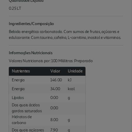
Quantidade Liquida
0.25 LT
Ingredientes/Composição
Bebida energética carbonatada. Com sumos de frutas, açúcares e
edulcorante. Com taurina, cafeína, L-carnitina, inositol e vitaminas.
Informações Nutricionais
Valores Nutricionais por: 100 Mililitros :Preparado
Nutrientes
Valor
Unidade
Energia
146.00
kJ
Energia
34.00
kcal
Lípidos
0.00
g
Dos quais ácidos
0.00
gordos saturados
Hidratos de
8.00
g
carbono
Dos quais açúcares
7.90
g