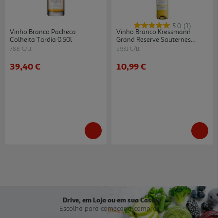
5.0
(1)
Vinho Branco Pacheca
Vinho Branco Kressmann
Colheita Tardia 0.50l
Grand Reserve Sauternes
0.375l
78.8 €/Lt
29.31 €/Lt
39,40 €
10,99 €
Drive, em Loja ou em sua Casa
Escolha para começar a comprar