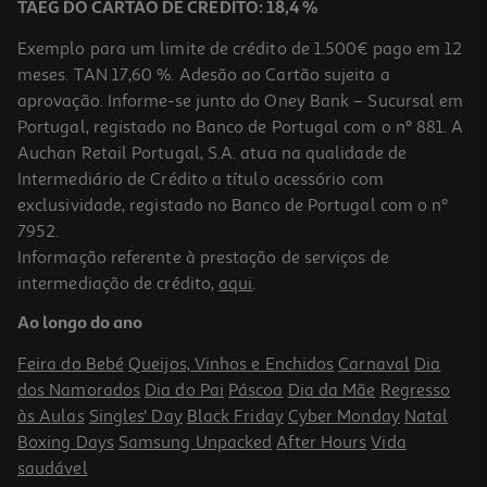
TAEG DO CARTÃO DE CRÉDITO: 18,4 %
Exemplo para um limite de crédito de 1.500€ pago em 12
meses. TAN 17,60 %. Adesão ao Cartão sujeita a
aprovação. Informe-se junto do Oney Bank – Sucursal em
Portugal, registado no Banco de Portugal com o nº 881. A
Auchan Retail Portugal, S.A. atua na qualidade de
Intermediário de Crédito a título acessório com
exclusividade, registado no Banco de Portugal com o nº
7952.
Informação referente à prestação de serviços de
intermediação de crédito,
aqui
.
Ao longo do ano
Feira do Bebé
Queijos, Vinhos e Enchidos
Carnaval
Dia
dos Namorados
Dia do Pai
Páscoa
Dia da Mãe
Regresso
às Aulas
Singles' Day
Black Friday
Cyber Monday
Natal
Boxing Days
Samsung Unpacked
After Hours
Vida
saudável