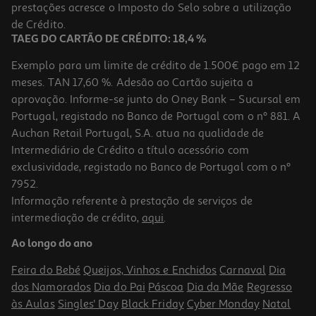
prestações acresce o Imposto do Selo sobre a utilização
45,99 €
de Crédito.
TAEG DO CARTÃO DE CRÉDITO: 18,4 %
Exemplo para um limite de crédito de 1.500€ pago em 12
meses. TAN 17,60 %. Adesão ao Cartão sujeita a
aprovação. Informe-se junto do Oney Bank – Sucursal em
Portugal, registado no Banco de Portugal com o nº 881. A
Auchan Retail Portugal, S.A. atua na qualidade de
Intermediário de Crédito a título acessório com
exclusividade, registado no Banco de Portugal com o nº
7952.
Informação referente à prestação de serviços de
intermediação de crédito,
aqui
.
Champagne Deutz Classic Brut 0.75l
Ao longo do ano
66.65 €/Lt
Feira do Bebé
Queijos, Vinhos e Enchidos
Carnaval
Dia
49,99 €
dos Namorados
Dia do Pai
Páscoa
Dia da Mãe
Regresso
às Aulas
Singles' Day
Black Friday
Cyber Monday
Natal