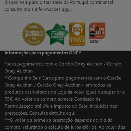
disponíveis para o território de Portugal continental,
consulte mais informações
aqui
.
Champagne Pommery Royal Brut 0.75l
69.99 €/Lt
52,49 €
Informações para pagamentos ONEY
*para pagamentos com o Cartão Oney Auchan / Cartão
Oney Auchan+.
**Campanha Sem Juros para pagamentos com o Cartão
Oney Auchan / Cartão Oney Auchan+, em todos os
produtos assinalados na Loja de valor igual ou superior a
75€. Ao valor da compra acresce Comissão de
Formalização até 6% e Imposto do Selo, incluídos nas
prestações. Consulte detalhe
aqui
.
4.8
(18)
Champagne Vranken Demoiselle Brut 0.75l
***O valor da primeira prestação depende do dia da
compra, refletindo o cálculo de juros diários. Ao valor das
61.32 €/Lt