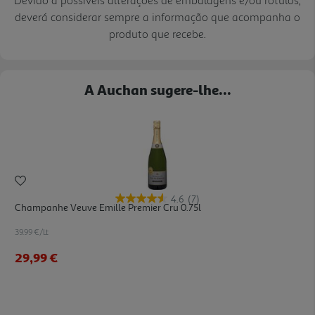
Devido a possíveis alterações de embalagens e/ou rótulos,
deverá considerar sempre a informação que acompanha o
produto que recebe.
A Auchan sugere-lhe...
4.6
(7)
Champanhe Veuve Emille Premier Cru 0.75l
39.99 €/Lt
29,99 €