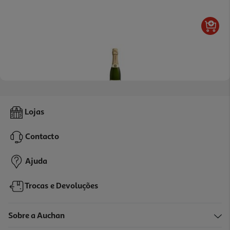
4.8
(13)
Champagne Veuve Emille Brut Reserve 0.375l
Lojas
34.64 €/Lt
Contacto
12,99 €
Ajuda
Trocas e Devoluções
Sobre a Auchan