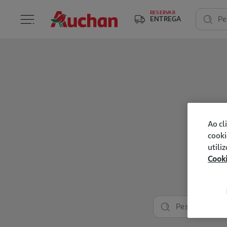
RESERVAR
ENTREGA
Pe
Ao cl
cooki
utili
Cook