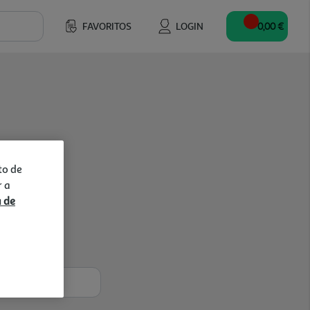
FAVORITOS
LOGIN
0,00 €
to de
r a
a de