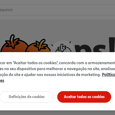
squisar
icar em "Aceitar todos os cookies", concorda com o armazenamen
es no seu dispositivo para melhorar a navegação no site, analisa
zação do site e ajudar nas nossas iniciativas de marketing.
Polític
ies
Não temos o que procura.
Vamos tentar de novo?
Definições de cookies
Aceitar todos os cookies