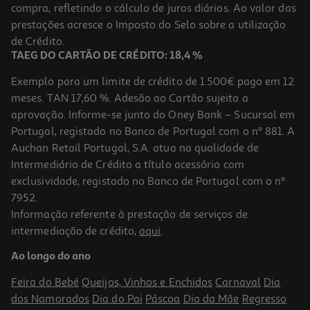
compra, refletindo o cálculo de juros diários. Ao valor das
11.95 €/Lt
Price reduced from
to
prestações acresce o Imposto do Selo sobre a utilização
9,95 €
8,96 €
de Crédito.
Promoção
TAEG DO CARTÃO DE CRÉDITO: 18,4 %
Exemplo para um limite de crédito de 1.500€ pago em 12
meses. TAN 17,60 %. Adesão ao Cartão sujeita a
aprovação. Informe-se junto do Oney Bank – Sucursal em
Portugal, registado no Banco de Portugal com o nº 881. A
Auchan Retail Portugal, S.A. atua na qualidade de
Intermediário de Crédito a título acessório com
exclusividade, registado no Banco de Portugal com o nº
7952.
Informação referente à prestação de serviços de
intermediação de crédito,
aqui
.
Espumante Marquês De Marialva Blanc De Noir Bairrada Doc
Bruto 0.75l
Ao longo do ano
13.32 €/Lt
Feira do Bebé
Queijos, Vinhos e Enchidos
Carnaval
Dia
9,99 €
dos Namorados
Dia do Pai
Páscoa
Dia da Mãe
Regresso