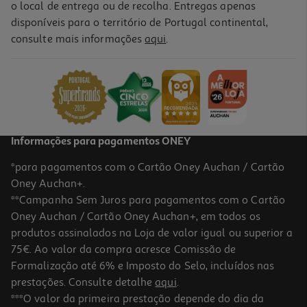
o local de entrega ou de recolha. Entregas apenas
disponíveis para o território de Portugal continental,
consulte mais informações
aqui
.
Espumante Primavera Millésime Reserva Bruto 0.75l
24.65 €/Lt
18,49 €
Informações para pagamentos ONEY
*para pagamentos com o Cartão Oney Auchan / Cartão
Oney Auchan+.
**Campanha Sem Juros para pagamentos com o Cartão
Oney Auchan / Cartão Oney Auchan+, em todos os
-10%
produtos assinalados na Loja de valor igual ou superior a
75€. Ao valor da compra acresce Comissão de
Formalização até 6% e Imposto do Selo, incluídos nas
prestações. Consulte detalhe
aqui
.
5.0
(1)
Espumante Primavera Reserva Baga Bruto 0.75l
***O valor da primeira prestação depende do dia da