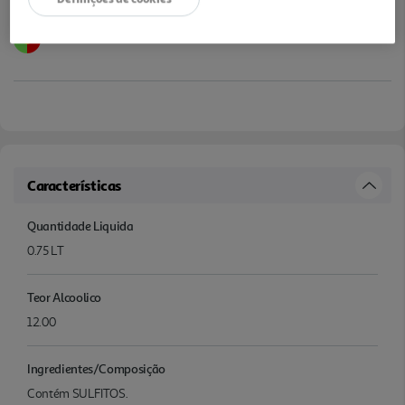
Características
Quantidade Liquida
0.75 LT
Teor Alcoolico
12.00
Ingredientes/Composição
Contém SULFITOS.