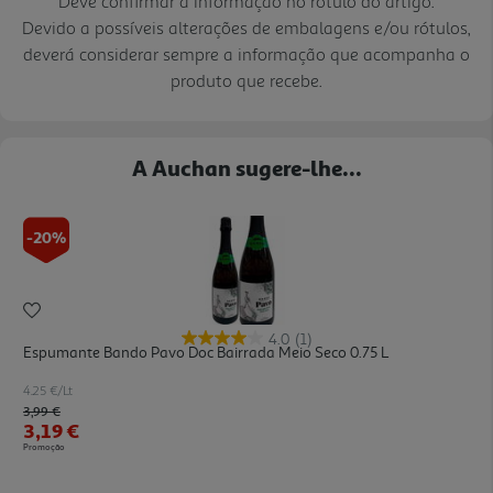
Deve confirmar a informação no rótulo do artigo.
Devido a possíveis alterações de embalagens e/ou rótulos,
deverá considerar sempre a informação que acompanha o
produto que recebe.
A Auchan sugere-lhe...
-20%
4.0
(1)
Espumante Bando Pavo Doc Bairrada Meio Seco 0.75 L
4.25 €/Lt
Price reduced from
to
3,99 €
3,19 €
Promoção