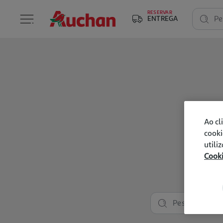
RESERVAR
ENTREGA
Pe
Ao cl
cooki
utili
Cook