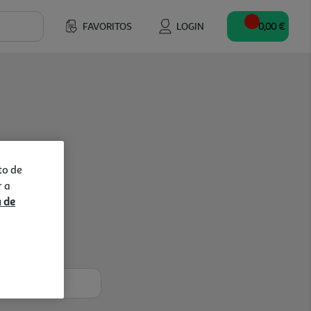
FAVORITOS
LOGIN
0,00 €
to de
r a
a de