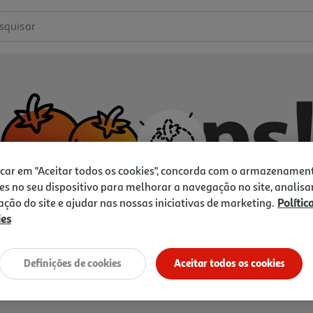
squisar
icar em "Aceitar todos os cookies", concorda com o armazenamen
es no seu dispositivo para melhorar a navegação no site, analisa
zação do site e ajudar nas nossas iniciativas de marketing.
Polític
ies
Não temos o que procura.
Vamos tentar de novo?
Definições de cookies
Aceitar todos os cookies