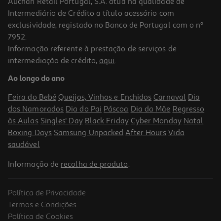
Auchan Retail Portugal, S.A. atua na qualidade de
Intermediário de Crédito a título acessório com
exclusividade, registado no Banco de Portugal com o nº
7952.
Informação referente à prestação de serviços de
5.0
(2)
intermediação de crédito,
aqui
.
Espumante Martini Asti 0.75l
Ao longo do ano
14.12 €/Lt
Feira do Bebé
Queijos, Vinhos e Enchidos
Carnaval
Dia
10,59 €
dos Namorados
Dia do Pai
Páscoa
Dia da Mãe
Regresso
às Aulas
Singles' Day
Black Friday
Cyber Monday
Natal
Boxing Days
Samsung Unpacked
After Hours
Vida
saudável
Informação de
recolha de produto
.
Política de Privacidade
Termos e Condições
Política de Cookies