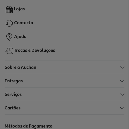
4.5
(4)
Espumante Contri Moscato Malvasia 0.75l
Lojas
3.99 €/Lt
Contacto
2,99 €
Ajuda
Trocas e Devoluções
Sobre a Auchan
Entregas
Serviços
4.3
(3)
Cartões
Espumante Sorbello Moscato 0.75 L
3.72 €/Lt
Métodos de Pagamento