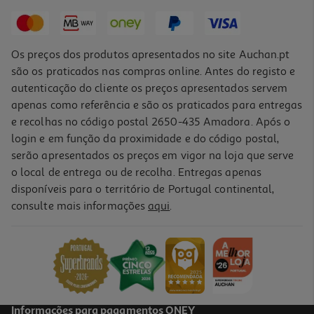
2,79 €
Os preços dos produtos apresentados no site Auchan.pt
são os praticados nas compras online. Antes do registo e
autenticação do cliente os preços apresentados servem
apenas como referência e são os praticados para entregas
e recolhas no código postal 2650-435 Amadora. Após o
login e em função da proximidade e do código postal,
serão apresentados os preços em vigor na loja que serve
o local de entrega ou de recolha. Entregas apenas
disponíveis para o território de Portugal continental,
5.0
(6)
consulte mais informações
aqui
.
Espumante Santero Moscato Doce 0.75l
7.59 €/Lt
5,69 €
Informações para pagamentos ONEY