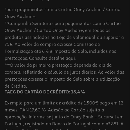
*para pagamentos com o Cartão Oney Auchan / Cartão
Oney Auchan+.
**Campanha Sem Juros para pagamentos com o Cartão
Oney Auchan / Cartão Oney Auchan+, em todos os
produtos assinalados na Loja de valor igual ou superior a
75€. Ao valor da compra acresce Comissão de
Formalização até 6% e Imposto do Selo, incluídos nas
prestações. Consulte detalhe
aqui
.
4.9
(11)
Espumante Santero Asti Doce 0.75l
***O valor da primeira prestação depende do dia da
compra, refletindo o cálculo de juros diários. Ao valor das
9.59 €/Lt
prestações acresce o Imposto do Selo sobre a utilização
7,19 €
de Crédito.
TAEG DO CARTÃO DE CRÉDITO: 18,4 %
Exemplo para um limite de crédito de 1.500€ pago em 12
meses. TAN 17,60 %. Adesão ao Cartão sujeita a
aprovação. Informe-se junto do Oney Bank – Sucursal em
Portugal, registado no Banco de Portugal com o nº 881. A