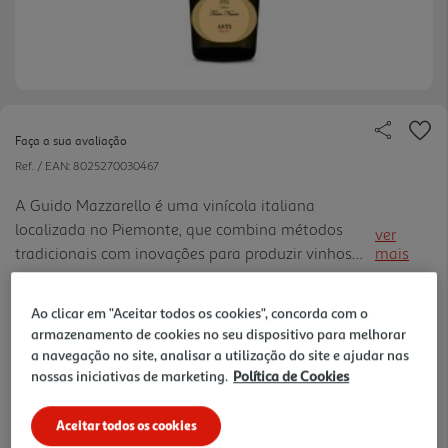
Faça a sua avaliação
Ref. / EAN:
8025270030467
A Guido Mazzarello é uma vinícola italiana
localizada no Piemonte, que combina métodos
ver
tradicionais com inovações para produzir vinhos
mais
elegantes e complexos, que refletem o terroir local.
7.99 €/Lt
Seu foco está na qualidade e autenticidade,
Ao clicar em "Aceitar todos os cookies", concorda com o
criando vinhos que expr essam a verdadeira
armazenamento de cookies no seu dispositivo para melhorar
identidade da região.
a navegação no site, analisar a utilização do site e ajudar nas
5,99 €
nossas iniciativas de marketing.
Política de Cookies
Notas de preparação
Aceitar todos os cookies