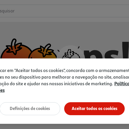
squisar
icar em "Aceitar todos os cookies", concorda com o armazenamen
es no seu dispositivo para melhorar a navegação no site, analisa
zação do site e ajudar nas nossas iniciativas de marketing.
Polític
ies
Não temos o que procura.
Vamos tentar de novo?
Definições de cookies
Aceitar todos os cookies