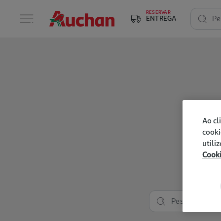
RESERVAR
ENTREGA
Pe
Ao cl
cooki
utili
Cook