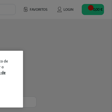
FAVORITOS
LOGIN
0,00 €
to de
r a
a de