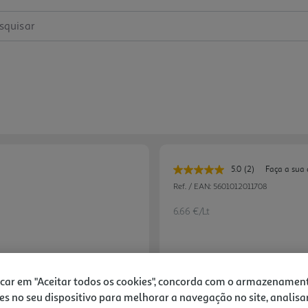
squisar
5.0
(2)
Faça a sua 
Leu
2
Ref. / EAN:
5601012011708
avaliações.
Link
6.66 €/Lt
para
a
mesma
página.
9,99 €
icar em "Aceitar todos os cookies", concorda com o armazenamen
es no seu dispositivo para melhorar a navegação no site, analisa
Notas de preparação