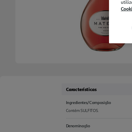
utili
Cook
Características
Ingredientes/Composição
Contém SULFITOS.
Denominação