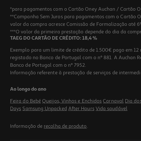
*para pagamentos com o Cartão Oney Auchan / Cartão O
**Campanha Sem Juros para pagamentos com o Cartão Oney
valor da compra acresce Comissão de Formalização até 6%
***O valor da primeira prestação depende do dia da compra,
TAEG DO CARTÃO DE CRÉDITO: 18,4 %
Exemplo para um limite de crédito de 1.500€ pago em 12 
registado no Banco de Portugal com o nº 881. A Auchan Ret
Banco de Portugal com o nº 7952.
Informação referente à prestação de serviços de intermedi
Ao longo do ano
Feira do Bebé
Queijos, Vinhos e Enchidos
Carnaval
Dia do
Days
Samsung Unpacked
After Hours
Vida saudável
Informação de
recolha de produto
.