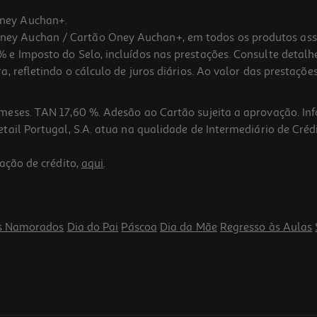
ney Auchan+.
 Auchan / Cartão Oney Auchan+, em todos os produtos assina
 e Imposto do Selo, incluídos nas prestações. Consulte detal
 refletindo o cálculo de juros diários. Ao valor das prestações
meses. TAN 17,60 %. Adesão ao Cartão sujeita a aprovação. In
ail Portugal, S.A. atua na qualidade de Intermediário de Crédi
ação de crédito,
aqui
.
s Namorados
Dia do Pai
Páscoa
Dia da Mãe
Regresso às Aulas