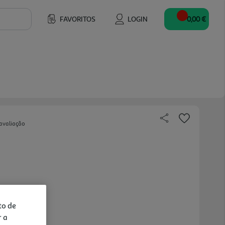
FAVORITOS
LOGIN
0,00 €
avaliação
to de
r a