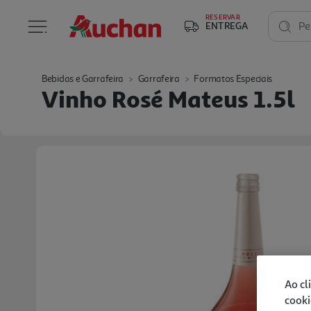
RESERVAR
ENTREGA
Pe
Bebidas e Garrafeira
Garrafeira
Formatos Especiais
Vinho Rosé Mateus 1.5l
Ao cl
cooki