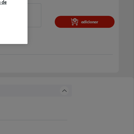
a de
adicionar