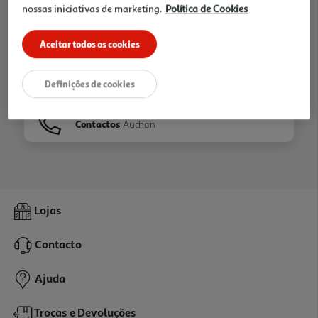
nossas iniciativas de marketing.
Política de Cookies
Ir para
Homepage
Aceitar todos os cookies
Veja os nossos
Folhetos
Definições de cookies
Contactos
Auchan
Lojas
Contacto
Ajuda
Trocas e Devoluções