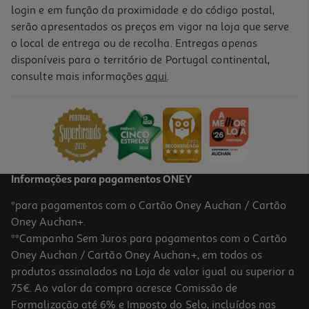
login e em função da proximidade e do código postal,
serão apresentados os preços em vigor na loja que serve
o local de entrega ou de recolha. Entregas apenas
disponíveis para o território de Portugal continental,
consulte mais informações
aqui
.
Informações para pagamentos ONEY
*para pagamentos com o Cartão Oney Auchan / Cartão
Oney Auchan+.
**Campanha Sem Juros para pagamentos com o Cartão
Oney Auchan / Cartão Oney Auchan+, em todos os
produtos assinalados na Loja de valor igual ou superior a
75€. Ao valor da compra acresce Comissão de
Formalização até 6% e Imposto do Selo, incluídos nas