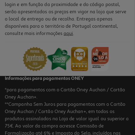
login e em função da proximidade e do código postal,
serão apresentados os preços em vigor na loja que serve
o local de entrega ou de recolha. Entregas apenas
disponíveis para o território de Portugal continental,
consulte mais informações
aqui
.
Informações para pagamentos ONEY
*para pagamentos com o Cartão Oney Auchan / Cartão
Oney Auchan+.
**Campanha Sem Juros para pagamentos com o Cartão
Oney Auchan / Cartão Oney Auchan+, em todos os
produtos assinalados na Loja de valor igual ou superior a
75€. Ao valor da compra acresce Comissão de
Formalização até 6% e Imposto do Selo, incluídos nas