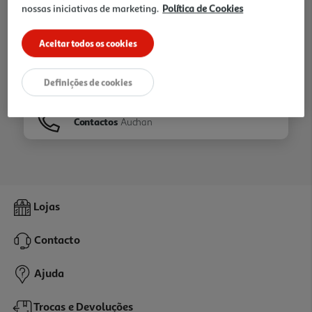
nossas iniciativas de marketing.
Política de Cookies
Ir para
Homepage
Aceitar todos os cookies
Veja os nossos
Folhetos
Definições de cookies
Contactos
Auchan
Lojas
Contacto
Ajuda
Trocas e Devoluções