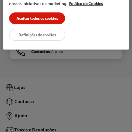
nossas iniciativas de marketing.
Política de Cookies
Ir para
Homepage
Aceitar todos os cookies
Veja os nossos
Folhetos
Definições de cookies
Contactos
Auchan
Lojas
Contacto
Ajuda
Trocas e Devoluções