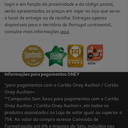
login e em função da proximidade e do código postal,
serão apresentados os preços em vigor na loja que serve
o local de entrega ou de recolha. Entregas apenas
disponíveis para o território de Portugal continental,
consulte mais informações
aqui
.
Informações para pagamentos ONEY
*para pagamentos com o Cartão Oney Auchan / Cartão
Oney Auchan+.
**Campanha Sem Juros para pagamentos com o Cartão
Oney Auchan / Cartão Oney Auchan+, em todos os
produtos assinalados na Loja de valor igual ou superior a
75€. Ao valor da compra acresce Comissão de
Formalização até 6% e Imposto do Selo, incluídos nas