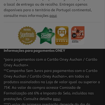
o local de entrega ou de recolha. Entregas apenas
disponíveis para o território de Portugal continental,
5.0
(6)
consulte mais informações
aqui
.
Vodka Eristoff Pink 0.70 L
16.79 €/Lt
Price reduced from
to
13,29 €
11,75 €
Promoção
Informações para pagamentos ONEY
*para pagamentos com o Cartão Oney Auchan / Cartão
Oney Auchan+.
**Campanha Sem Juros para pagamentos com o Cartão
Oney Auchan / Cartão Oney Auchan+, em todos os
produtos assinalados na Loja de valor igual ou superior a
75€. Ao valor da compra acresce Comissão de
Formalização até 6% e Imposto do Selo, incluídos nas
prestações. Consulte detalhe
aqui
.
5.0
(3)
Vodka Libra 0.70l
***O valor da primeira prestação depende do dia da