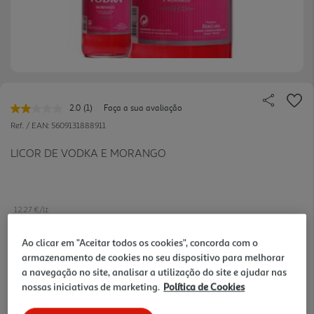
2.0
(1)
Faça a sua avaliação
Leu
uma
Ref. / EAN:
5609131888911
avaliação.
Link
LICOR DE VODKA E MORANGO
para
a
mesma
página.
12.27 €/Lt
Ao clicar em "Aceitar todos os cookies", concorda com o
armazenamento de cookies no seu dispositivo para melhorar
8,59 €
a navegação no site, analisar a utilização do site e ajudar nas
nossas iniciativas de marketing.
Política de Cookies
Notas de preparação