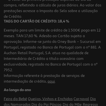
compra, refletindo o cálculo de juros diários. Ao valor das
35.7 €/Lt
prestações acresce o Imposto do Selo sobre a utilização
24,99 €
de Crédito.
TAEG DO CARTÃO DE CRÉDITO: 18,4 %
Exemplo para um limite de crédito de 1.500€ pago em 12
meses. TAN 17,60 %. Adesão ao Cartão sujeita a
aprovação. Informe-se junto do Oney Bank – Sucursal em
Portugal, registado no Banco de Portugal com o nº 881. A
Auchan Retail Portugal, S.A. atua na qualidade de
Intermediário de Crédito a título acessório com
exclusividade, registado no Banco de Portugal com o nº
7952.
Informação referente à prestação de serviços de
4.5
(8)
intermediação de crédito,
aqui
.
Vodka Prosperous Premium 0.70l
Ao longo do ano
49.5 €/Lt
Feira do Bebé
Queijos, Vinhos e Enchidos
Carnaval
Dia
34,65 €
dos Namorados
Dia do Pai
Páscoa
Dia da Mãe
Regresso