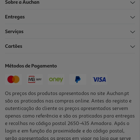
Sobre a Auchan
Entregas
-10%
Serviços
Cartões
Vodka Eristoff Passion Fruit 0.70l
16.79 €/Lt
Métodos de Pagamento
Price reduced from
to
13,12 €
11,75 €
Promoção
Os preços dos produtos apresentados no site Auchan.pt
são os praticados nas compras online. Antes do registo e
autenticação do cliente os preços apresentados servem
apenas como referência e são os praticados para entregas
e recolhas no código postal 2650-435 Amadora. Após o
login e em função da proximidade e do código postal,
-12%
serão apresentados os preços em vigor na loja que serve