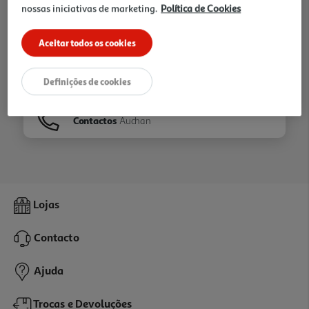
nossas iniciativas de marketing.
Política de Cookies
Ir para
Homepage
Aceitar todos os cookies
Veja os nossos
Folhetos
Definições de cookies
Contactos
Auchan
Lojas
Contacto
Ajuda
Trocas e Devoluções