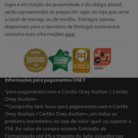
login e em função da proximidade e do código postal,
serão apresentados os preços em vigor na loja que serve
o local de entrega ou de recolha. Entregas apenas
disponíveis para o território de Portugal continental,
consulte mais informações
aqui
.
Informações para pagamentos ONEY
*para pagamentos com o Cartão Oney Auchan / Cartão
Oney Auchan+.
**Campanha Sem Juros para pagamentos com o Cartão
Oney Auchan / Cartão Oney Auchan+, em todos os
produtos assinalados na Loja de valor igual ou superior a
75€. Ao valor da compra acresce Comissão de
Formalização até 6% e Imposto do Selo, incluídos nas