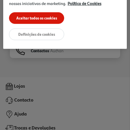
nossas iniciativas de marketing.
Política de Cookies
Ir para
Homepage
Aceitar todos os cookies
Veja os nossos
Folhetos
Definições de cookies
Contactos
Auchan
Lojas
Contacto
Ajuda
Trocas e Devoluções