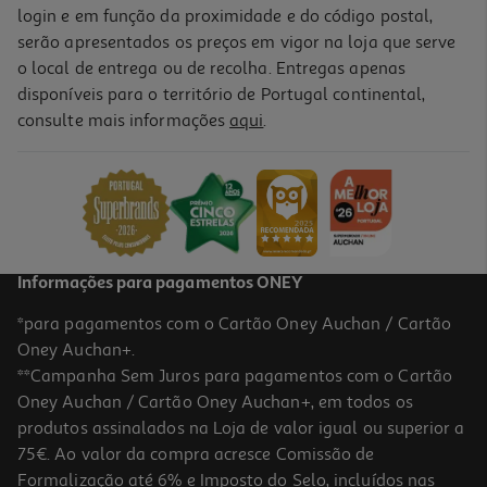
login e em função da proximidade e do código postal,
serão apresentados os preços em vigor na loja que serve
o local de entrega ou de recolha. Entregas apenas
disponíveis para o território de Portugal continental,
consulte mais informações
aqui
.
Informações para pagamentos ONEY
*para pagamentos com o Cartão Oney Auchan / Cartão
Oney Auchan+.
**Campanha Sem Juros para pagamentos com o Cartão
Oney Auchan / Cartão Oney Auchan+, em todos os
produtos assinalados na Loja de valor igual ou superior a
75€. Ao valor da compra acresce Comissão de
Formalização até 6% e Imposto do Selo, incluídos nas