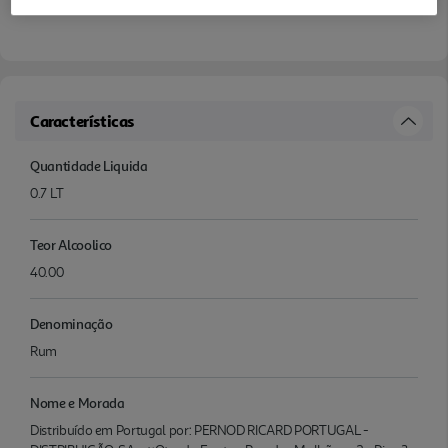
Características
Quantidade Liquida
0.7 LT
Teor Alcoolico
40.00
Denominação
Rum
Nome e Morada
Distribuído em Portugal por: PERNOD RICARD PORTUGAL -