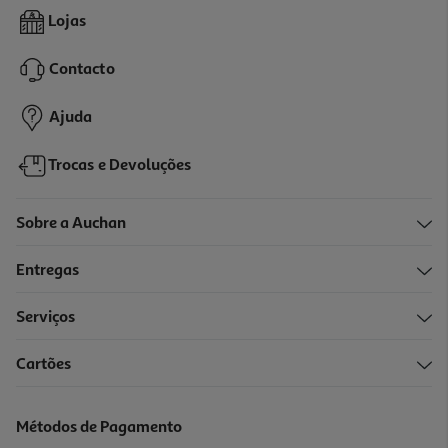
Rum Barceló Blanco 0.70l
Lojas
22.13 €/Lt
Contacto
15,49 €
Ajuda
Trocas e Devoluções
Sobre a Auchan
Entregas
Serviços
Cartões
Rum Captain Morgan White 0.70l
25.27 €/Lt
Métodos de Pagamento
17,69 €