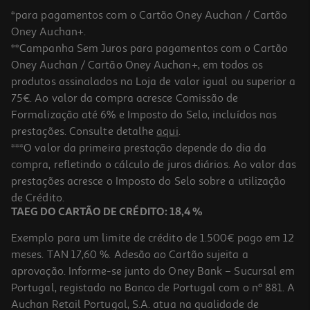
*para pagamentos com o Cartão Oney Auchan / Cartão
Oney Auchan+.
**Campanha Sem Juros para pagamentos com o Cartão
Oney Auchan / Cartão Oney Auchan+, em todos os
produtos assinalados na Loja de valor igual ou superior a
75€. Ao valor da compra acresce Comissão de
Formalização até 6% e Imposto do Selo, incluídos nas
prestações. Consulte detalhe
aqui
.
3.0
(1)
Rum Maxibar 0.70l
***O valor da primeira prestação depende do dia da
compra, refletindo o cálculo de juros diários. Ao valor das
12.27 €/Lt
prestações acresce o Imposto do Selo sobre a utilização
8,59 €
de Crédito.
TAEG DO CARTÃO DE CRÉDITO: 18,4 %
Exemplo para um limite de crédito de 1.500€ pago em 12
meses. TAN 17,60 %. Adesão ao Cartão sujeita a
aprovação. Informe-se junto do Oney Bank – Sucursal em
Portugal, registado no Banco de Portugal com o nº 881. A
Auchan Retail Portugal, S.A. atua na qualidade de