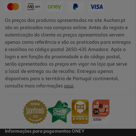
Os preços dos produtos apresentados no site Auchan.pt
são os praticados nas compras online. Antes do registo e
autenticação do cliente os preços apresentados servem
apenas como referência e são os praticados para entregas
e recolhas no código postal 2650-435 Amadora. Após o
login e em função da proximidade e do código postal,
serão apresentados os preços em vigor na loja que serve
o local de entrega ou de recolha. Entregas apenas
disponíveis para o território de Portugal continental,
5.0
(4)
consulte mais informações
aqui
.
Rum Bacardi Carta Blanca 0.70l
27.7 €/Lt
19,39 €
Informações para pagamentos ONEY