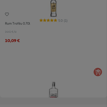
5.0
(1)
Rum Troféu 0.70l
14.41 €/Lt
10,09 €