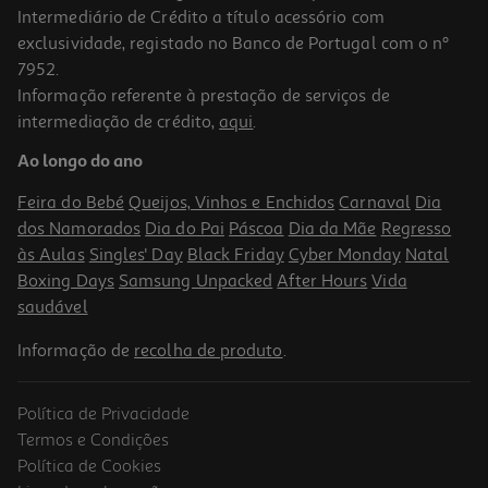
Intermediário de Crédito a título acessório com
exclusividade, registado no Banco de Portugal com o nº
7952.
Informação referente à prestação de serviços de
intermediação de crédito,
aqui
.
Bebida Espirituosa Bacardi Limón 0.70l
Ao longo do ano
27.7 €/Lt
Feira do Bebé
Queijos, Vinhos e Enchidos
Carnaval
Dia
19,39 €
dos Namorados
Dia do Pai
Páscoa
Dia da Mãe
Regresso
às Aulas
Singles' Day
Black Friday
Cyber Monday
Natal
Boxing Days
Samsung Unpacked
After Hours
Vida
saudável
Informação de
recolha de produto
.
Política de Privacidade
Termos e Condições
Política de Cookies