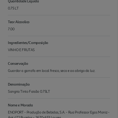
Quantidade Liquida
0.75 LT
Teor Alcoolico
7.00
Ingredientes/Composição
VINHO E FRUTAS
Conservação
Guardar a garrafa em local fresco, seco e ao abrigo da luz.
Denominação
Sangria Tinto Faisão 0.75LT
Nome e Morada
ENOPORT - Produção de Bebidas, S.A. - Rua Professor Egas Moniz -
Apt 472 Bucelas - 2670-653 Loures