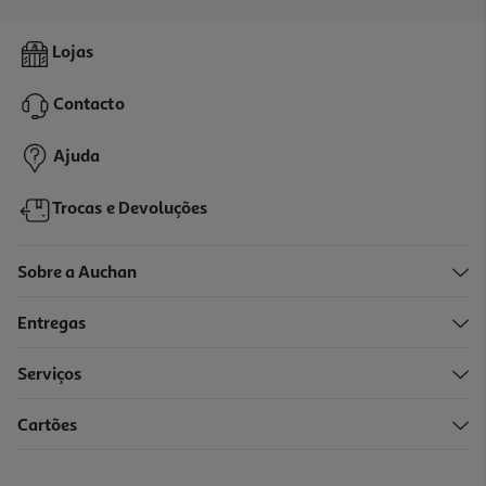
Tinto De Verão Auchan Limão 1.5l
Lojas
1.06 €/Lt
Contacto
1,59 €
+0,10 € Depósito
Ajuda
Trocas e Devoluções
Sobre a Auchan
Entregas
Serviços
5.0
(1)
Cartões
Sangria Lezíria Bag In Box 5l
1.58 €/Lt