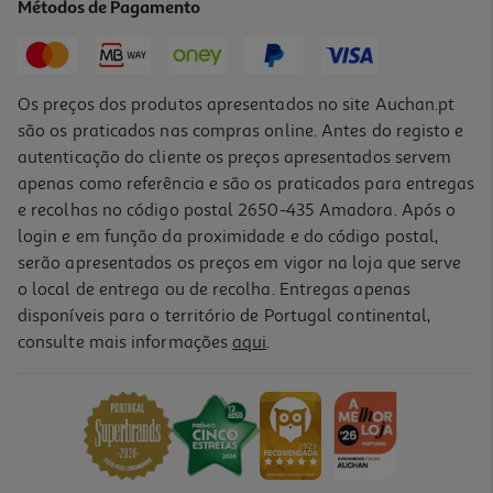
Métodos de Pagamento
7,89 €
Os preços dos produtos apresentados no site Auchan.pt
são os praticados nas compras online. Antes do registo e
autenticação do cliente os preços apresentados servem
apenas como referência e são os praticados para entregas
e recolhas no código postal 2650-435 Amadora. Após o
login e em função da proximidade e do código postal,
serão apresentados os preços em vigor na loja que serve
o local de entrega ou de recolha. Entregas apenas
disponíveis para o território de Portugal continental,
5.0
(2)
consulte mais informações
aqui
.
Bebida Faisão Fruity 0.75l
4.39 €/Lt
3,29 €