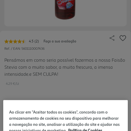
4.5
(2)
Faça a sua avaliação
Leu
2
Ref. / EAN:
5601110007436
avaliações.
Link
Pensámos em como seria possível fazermos a nossa Faisão
para
Stevia com o muito sabor, a muita frescura, a imensa
a
mesma
intensidade.e SEM CULPA!
página.
4.29 €/Lt
4,29 €
Ao clicar em "Aceitar todos os cookies", concorda com o
armazenamento de cookies no seu dispositivo para melhorar
Notas de preparação
a navegação no site, analisar a utilização do site e ajudar nas
nossas iniciativas de marketing.
Política de Cookies