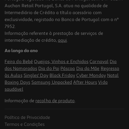
Auchan Retail Portugal, S.A. atua na qualidade de
Intermediário de Crédito a título acessório com
exclusividade, registado no Banco de Portugal com o nº
7952.
Informação referente à prestação de serviços de
5.0
(1)
intermediação de crédito,
aqui
.
Bebida Faisão Red Berries 0.75l
Ao longo do ano
4.39 €/Lt
Feira do Bebé
Queijos, Vinhos e Enchidos
Carnaval
Dia
3,29 €
dos Namorados
Dia do Pai
Páscoa
Dia da Mãe
Regresso
às Aulas
Singles' Day
Black Friday
Cyber Monday
Natal
Boxing Days
Samsung Unpacked
After Hours
Vida
saudável
Informação de
recolha de produto
.
Política de Privacidade
Termos e Condições