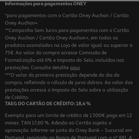
Informações para pagamentos ONEY
*para pagamentos com o Cartão Oney Auchan / Cartão
Oney Auchan+.
**Campanha Sem Juros para pagamentos com o Cartão
Oney Auchan / Cartão Oney Auchan+, em todos os
produtos assinalados na Loja de valor igual ou superior a
75€. Ao valor da compra acresce Comissão de
Formalização até 6% e Imposto do Selo, incluídos nas
prestações. Consulte detalhe
aqui
.
Bebida Faisão Black Berries 0.75l
***O valor da primeira prestação depende do dia da
compra, refletindo o cálculo de juros diários. Ao valor das
4.39 €/Lt
prestações acresce o Imposto do Selo sobre a utilização
3,29 €
de Crédito.
TAEG DO CARTÃO DE CRÉDITO: 18,4 %
Exemplo para um limite de crédito de 1.500€ pago em 12
meses. TAN 17,60 %. Adesão ao Cartão sujeita a
aprovação. Informe-se junto do Oney Bank – Sucursal em
Portugal, registado no Banco de Portugal com o nº 881. A