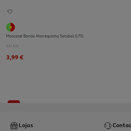
Moscatel Bando Marrequinha Setúbal 0.75l
5.32 €/Lt
3,99 €
-31%
Lojas
Contac