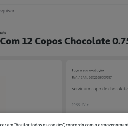
squisar
mute
 Com 12 Copos Chocolate 0.7
Faça a sua avaliação
Ref. / EAN:
5602168009557
servir um copo de chocolate
19.99 €/Lt
icar em "Aceitar todos os cookies", concorda com o armazenamen