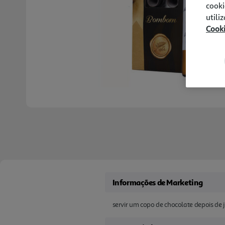
cooki
utili
Cook
Informações de Marketing
servir um copo de chocolate depois de 