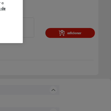
r a
a de
adicionar