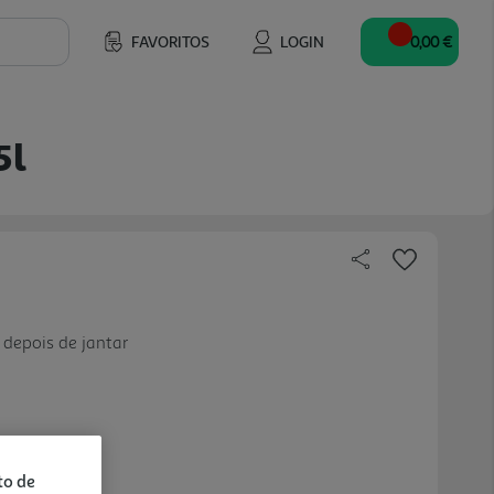
FAVORITOS
LOGIN
0,00 €
5l
 depois de jantar
to de