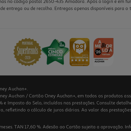
lhas no código postal 2650-435 Amadora. Após o login e em fu
de entrega ou de recolha. Entregas apenas disponíveis para o t
5.0
(1)
ney Auchan+.
 Auchan / Cartão Oney Auchan+, em todos os produtos assina
 e Imposto do Selo, incluídos nas prestações. Consulte detal
 refletindo o cálculo de juros diários. Ao valor das prestações
meses. TAN 17,60 %. Adesão ao Cartão sujeita a aprovação. In