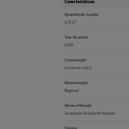
Características
Quantidade Liquida
0.75 LT
Teor Alcoolico
17.00
Conservação
conservar a 16 C
Denominação
Regional
Nome e Morada
Sociedade Vinícola de Palmela
Origem