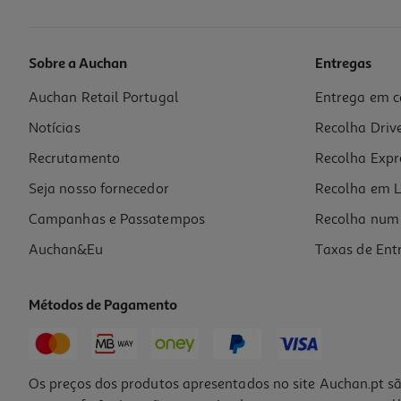
Sobre a Auchan
Entregas
Auchan Retail Portugal
Entrega em c
Moscatel Adega Palmela Setúbal 0.75l
Notícias
Recolha Driv
5.72 €/Lt
Price reduced from
to
6,19 €
Recrutamento
Recolha Expr
4,29 €
Promoção
Seja nosso fornecedor
Recolha em L
Campanhas e Passatempos
Recolha num 
Auchan&Eu
Taxas de Ent
Métodos de Pagamento
Os preços dos produtos apresentados no site Auchan.pt sã