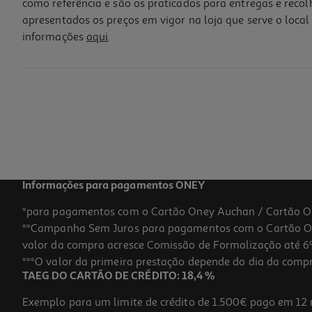
como referência e são os praticados para entregas e reco
apresentados os preços em vigor na loja que serve o local 
informações
aqui
.
Moscatel Adega De Pegões Setúbal 0.75l
7.19 €/Lt
5,39 €
Informações para pagamentos ONEY
*para pagamentos com o Cartão Oney Auchan / Cartão O
**Campanha Sem Juros para pagamentos com o Cartão Oney
valor da compra acresce Comissão de Formalização até 6%
***O valor da primeira prestação depende do dia da compra,
TAEG DO CARTÃO DE CRÉDITO: 18,4 %
Exemplo para um limite de crédito de 1.500€ pago em 12 