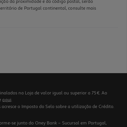
nção da proximidade e do código postal, serão
erritório de Portugal continental, consulte mais
lados na Loja de valor igual ou superior a 75€. Ao
he
aqui
.
 acresce o Imposto do Selo sobre a utilização de Crédito.
forme-se junto do Oney Bank – Sucursal em Portugal,