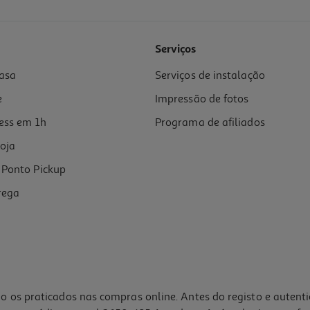
4.6
(8)
Serviços
asa
Serviços de instalação
e
Impressão de fotos
ess em 1h
Programa de afiliados
oja
Ponto Pickup
rega
o os praticados nas compras online. Antes do registo e autent