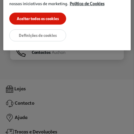
nossas iniciativas de marketing.
Política de Cookies
Ir para
Homepage
Aceitar todos os cookies
Veja os nossos
Folhetos
Definições de cookies
Contactos
Auchan
Lojas
Contacto
Ajuda
Trocas e Devoluções