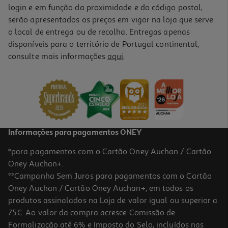
login e em função da proximidade e do código postal,
serão apresentados os preços em vigor na loja que serve
o local de entrega ou de recolha. Entregas apenas
disponíveis para o território de Portugal continental,
consulte mais informações
aqui
.
Informações para pagamentos ONEY
*para pagamentos com o Cartão Oney Auchan / Cartão
Oney Auchan+.
**Campanha Sem Juros para pagamentos com o Cartão
Oney Auchan / Cartão Oney Auchan+, em todos os
produtos assinalados na Loja de valor igual ou superior a
75€. Ao valor da compra acresce Comissão de
Formalização até 6% e Imposto do Selo, incluídos nas