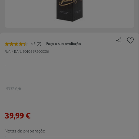
4.5
(2)
Faça a sua avaliação
Leu
2
Ref. / EAN:
5010867200036
avaliações.
Link
.
para
a
mesma
página.
53.32 €/Lt
39,99 €
Notas de preparação