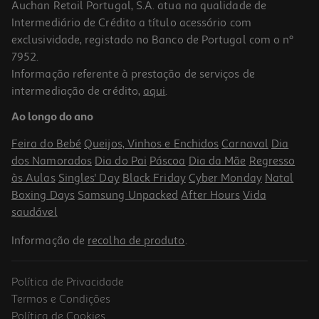
Auchan Retail Portugal, S.A. atua na qualidade de
Intermediário de Crédito a título acessório com
exclusividade, registado no Banco de Portugal com o nº
7952.
Informação referente à prestação de serviços de
intermediação de crédito,
aqui
.
Vinho Da Madeira H M Borges 5 Anos Meio Seco 0.75l
Ao longo do ano
23.19 €/Lt
Feira do Bebé
Queijos, Vinhos e Enchidos
Carnaval
Dia
17,39 €
dos Namorados
Dia do Pai
Páscoa
Dia da Mãe
Regresso
às Aulas
Singles' Day
Black Friday
Cyber Monday
Natal
Boxing Days
Samsung Unpacked
After Hours
Vida
saudável
Informação de
recolha de produto
.
Política de Privacidade
Termos e Condições
Política de Cookies