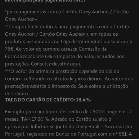
Informações para pagamentos ONEY
*para pagamentos com o Cartão Oney Auchan / Cartão
Oney Auchan+.
**Campanha Sem Juros para pagamentos com o Cartão
Oney Auchan / Cartão Oney Auchan+, em todos os
produtos assinalados na Loja de valor igual ou superior a
75€. Ao valor da compra acresce Comissão de
Formalização até 6% e Imposto do Selo, incluídos nas
prestações. Consulte detalhe
aqui
.
Vinho Porto Burmester Tawny 0.75l
***O valor da primeira prestação depende do dia da
compra, refletindo o cálculo de juros diários. Ao valor das
12.39 €/Lt
prestações acresce o Imposto do Selo sobre a utilização
9,29 €
de Crédito.
TAEG DO CARTÃO DE CRÉDITO: 18,4 %
Exemplo para um limite de crédito de 1.500€ pago em 12
meses. TAN 17,60 %. Adesão ao Cartão sujeita a
aprovação. Informe-se junto do Oney Bank – Sucursal em
Portugal, registado no Banco de Portugal com o nº 881. A