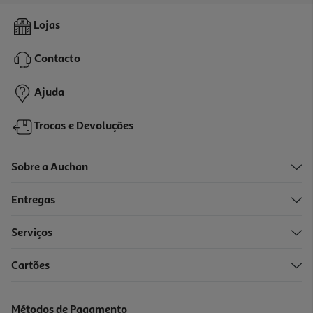
Vinho Do Porto Vista Alegre Vintage 2023 0.75l
Lojas
59.99 €/Lt
Contacto
44,99 €
Ajuda
Trocas e Devoluções
Sobre a Auchan
Entregas
Serviços
Cartões
Vinho Licoroso Desabafo 0.50l
12.18 €/Lt
Métodos de Pagamento