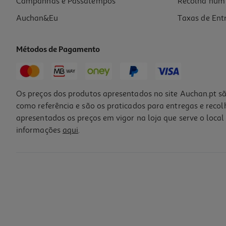
Campanhas e Passatempos
Recolha num 
Auchan&Eu
Taxas de Ent
Métodos de Pagamento
Os preços dos produtos apresentados no site Auchan.pt sã
como referência e são os praticados para entregas e reco
apresentados os preços em vigor na loja que serve o local 
informações
aqui
.
Vinho Porto Cruz 40 Anos 0.75l
153.32 €/Lt
114,99 €