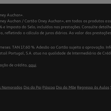
ney Auchan+.
 Auchan / Cartão Oney Auchan+, em todos os produtos assina
 e Imposto do Selo, incluídos nas prestações. Consulte detal
 refletindo o cálculo de juros diários. Ao valor das prestações
meses. TAN 17,60 %. Adesão ao Cartão sujeita a aprovação. In
ail Portugal, S.A. atua na qualidade de Intermediário de Crédi
ação de crédito,
aqui
.
s Namorados
Dia do Pai
Páscoa
Dia da Mãe
Regresso às Aulas