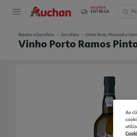
RESERVAR
ENTREGA
Pe
Bebidas e Garrafeira
Garrafeira
Vinho Porto, Moscatel e Ver
Vinho Porto Ramos Pinto
Ao cl
cooki
utili
Cook