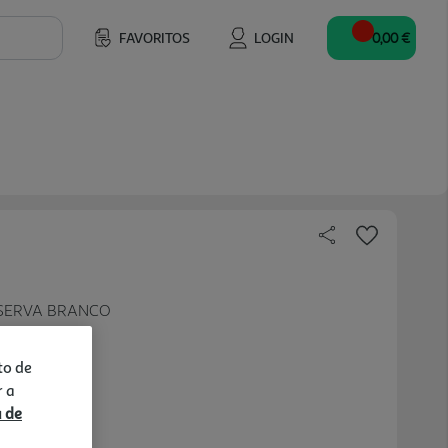
FAVORITOS
LOGIN
0,00 €
ESERVA BRANCO
to de
r a
a de