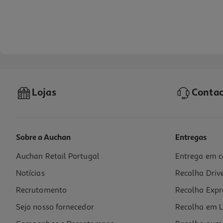
Lojas
Contac
Sobre a Auchan
Entregas
Auchan Retail Portugal
Entrega em c
Vinho Do Porto Vista Alegre Tawny Colheita 1997 0.75l
Notícias
Recolha Driv
113.32 €/Lt
Recrutamento
Recolha Expr
84,99 €
Seja nosso fornecedor
Recolha em L