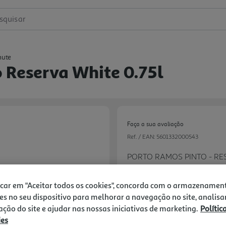
squisar
mute
 Reserva White 0.75l
Faça a sua avaliação
Ref. / EAN:
5601332000543
PORTO RAMOS PINTO - R
23.99 €/Lt
icar em "Aceitar todos os cookies", concorda com o armazenamen
es no seu dispositivo para melhorar a navegação no site, analisa
zação do site e ajudar nas nossas iniciativas de marketing.
Polític
ies