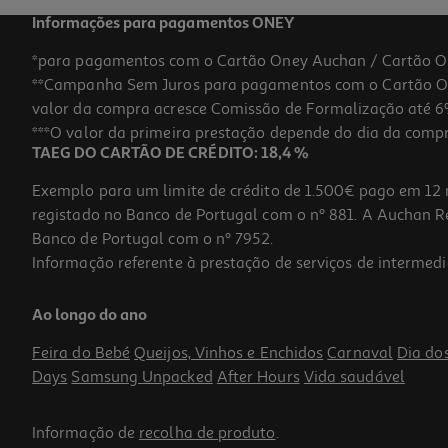
Informações para pagamentos ONEY
*para pagamentos com o Cartão Oney Auchan / Cartão O
**Campanha Sem Juros para pagamentos com o Cartão Oney
valor da compra acresce Comissão de Formalização até 6%
***O valor da primeira prestação depende do dia da compra,
TAEG DO CARTÃO DE CRÉDITO: 18,4 %
Exemplo para um limite de crédito de 1.500€ pago em 12 
registado no Banco de Portugal com o nº 881. A Auchan Ret
Banco de Portugal com o nº 7952.
Informação referente à prestação de serviços de intermedi
Vinho Do Porto Infantado Vintage 2013 0.75l
Ao longo do ano
73.32 €/Lt
Feira do Bebé
Queijos, Vinhos e Enchidos
Carnaval
Dia do
54,99 €
Days
Samsung Unpacked
After Hours
Vida saudável
Informação de
recolha de produto
.