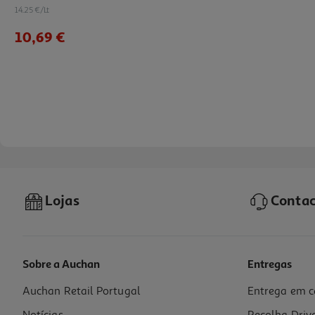
14.25 €/Lt
10,69 €
Lojas
Contac
Sobre a Auchan
Entregas
Auchan Retail Portugal
Entrega em c
Vinho Porto Burmester Ruby 0.75l