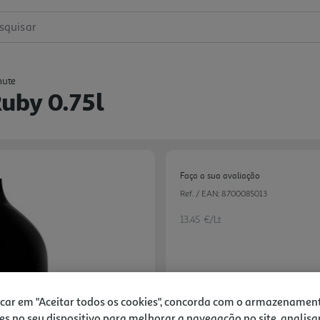
squisar
mute
uby 0.75l
Faça a sua avaliação
Ref. / EAN:
8700085013
13.45 €/Lt
10,09 €
icar em "Aceitar todos os cookies", concorda com o armazenamen
Notas de preparação
es no seu dispositivo para melhorar a navegação no site, analisa