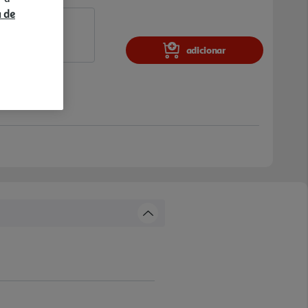
a de
adicionar