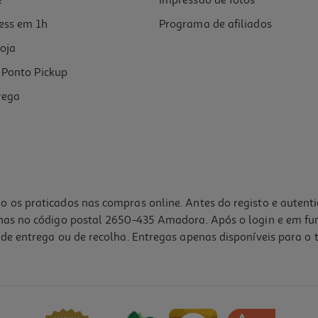
e
Impressão de fotos
ess em 1h
Programa de afiliados
oja
Ponto Pickup
rega
o os praticados nas compras online. Antes do registo e autent
lhas no código postal 2650-435 Amadora. Após o login e em fu
de entrega ou de recolha. Entregas apenas disponíveis para o t
4.7
(3)