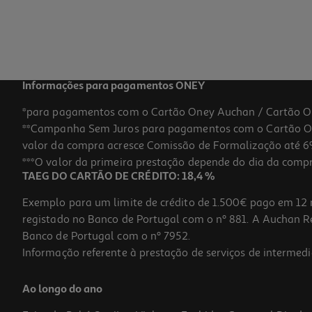
4,49 €
Informações para pagamentos ONEY
*para pagamentos com o Cartão Oney Auchan / Cartão O
**Campanha Sem Juros para pagamentos com o Cartão Oney
valor da compra acresce Comissão de Formalização até 6%
***O valor da primeira prestação depende do dia da compra,
TAEG DO CARTÃO DE CRÉDITO: 18,4 %
Exemplo para um limite de crédito de 1.500€ pago em 12 
registado no Banco de Portugal com o nº 881. A Auchan Ret
Banco de Portugal com o nº 7952.
Informação referente à prestação de serviços de intermedi
Vinho Porto Do Ferreira Ruby 0.75l
Ao longo do ano
7.99 €/Lt