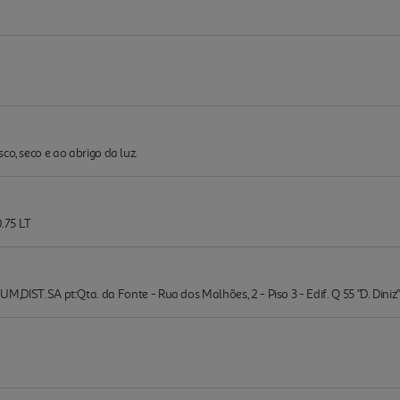
co, seco e ao abrigo da luz.
75 LT
T.SA pt:Qta. da Fonte - Rua dos Malhões, 2 - Piso 3 - Edif. Q 55 "D. Din