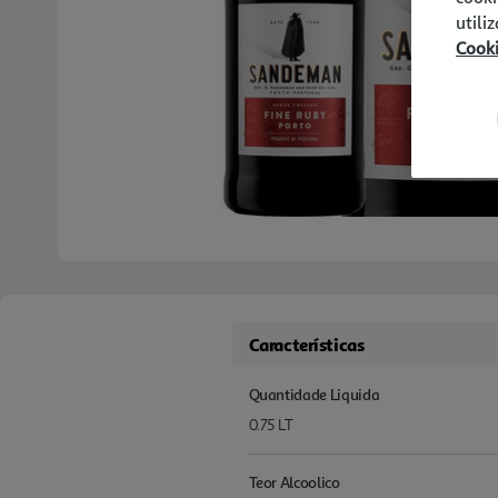
utili
Cook
Características
Quantidade Liquida
0.75 LT
Teor Alcoolico