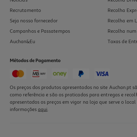
Notícias
Recolha Driv
12.39 €/Lt
Recrutamento
Recolha Expr
9,29 €
Seja nosso fornecedor
Recolha em L
Campanhas e Passatempos
Recolha num 
Auchan&Eu
Taxas de Ent
Métodos de Pagamento
Os preços dos produtos apresentados no site Auchan.pt sã
como referência e são os praticados para entregas e reco
apresentados os preços em vigor na loja que serve o local 
informações
aqui
.
Vinho Porto Vasco's Ruby 0.75l
5.99 €/Lt