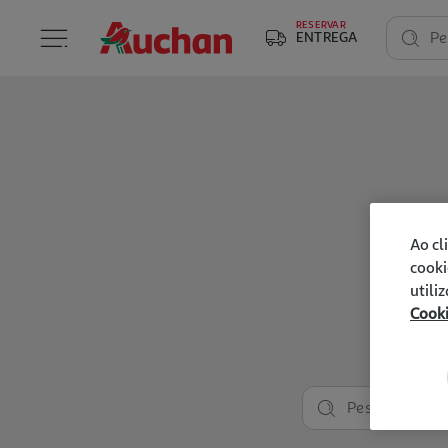
RESERVAR
ENTREGA
Pe
Ao cl
cooki
utili
Cook