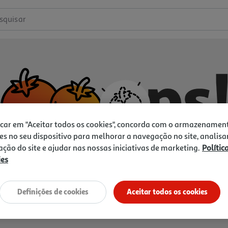
squisar
icar em "Aceitar todos os cookies", concorda com o armazenamen
es no seu dispositivo para melhorar a navegação no site, analisa
zação do site e ajudar nas nossas iniciativas de marketing.
Polític
ies
Não temos o que procura.
Vamos tentar de novo?
Definições de cookies
Aceitar todos os cookies