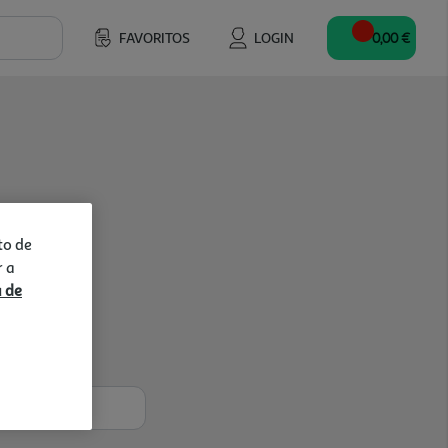
FAVORITOS
LOGIN
0,00 €
to de
r a
a de