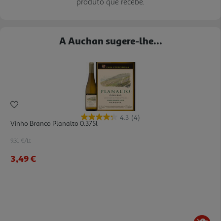
produto que recebe.
A Auchan sugere-lhe...
4.3
(4)
Vinho Branco Planalto 0.375l
9.31 €/Lt
3,49 €