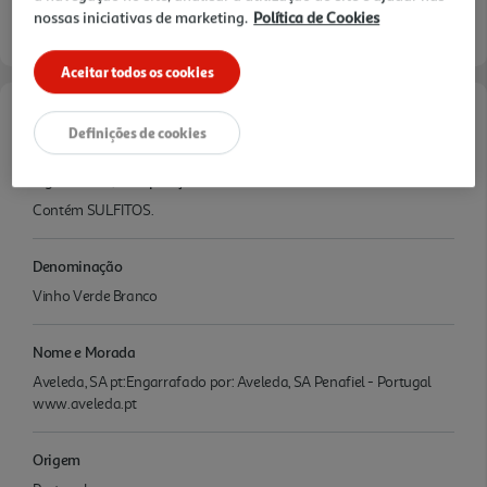
nossas iniciativas de marketing.
Política de Cookies
Aceitar todos os cookies
Características
Definições de cookies
Ingredientes/Composição
Contém SULFITOS.
Denominação
Vinho Verde Branco
Nome e Morada
Aveleda, SA pt:Engarrafado por: Aveleda, SA Penafiel - Portugal
www.aveleda.pt
Origem