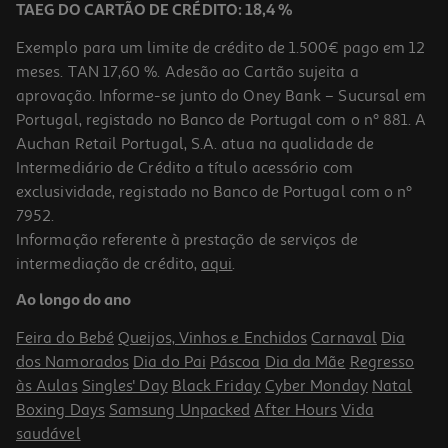
TAEG DO CARTÃO DE CRÉDITO: 18,4 %
Exemplo para um limite de crédito de 1.500€ pago em 12
meses. TAN 17,60 %. Adesão ao Cartão sujeita a
aprovação. Informe-se junto do Oney Bank – Sucursal em
Portugal, registado no Banco de Portugal com o nº 881. A
Auchan Retail Portugal, S.A. atua na qualidade de
Intermediário de Crédito a título acessório com
exclusividade, registado no Banco de Portugal com o nº
7952.
Informação referente à prestação de serviços de
intermediação de crédito,
aqui
.
Ao longo do ano
Feira do Bebé
Queijos, Vinhos e Enchidos
Carnaval
Dia
dos Namorados
Dia do Pai
Páscoa
Dia da Mãe
Regresso
às Aulas
Singles' Day
Black Friday
Cyber Monday
Natal
Boxing Days
Samsung Unpacked
After Hours
Vida
saudável