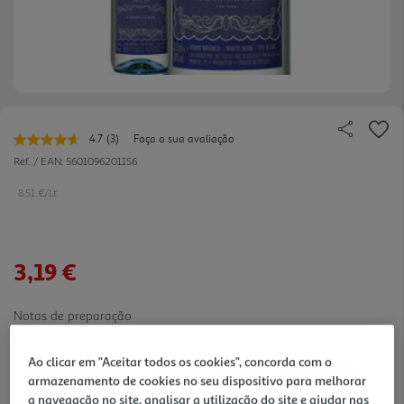
4.7
(3)
Faça a sua avaliação
Leu
3
Ref. / EAN:
5601096201156
avaliações.
Link
8.51 €/Lt
para
a
mesma
página.
3,19 €
Notas de preparação
Ao clicar em "Aceitar todos os cookies", concorda com o
armazenamento de cookies no seu dispositivo para melhorar
a navegação no site, analisar a utilização do site e ajudar nas