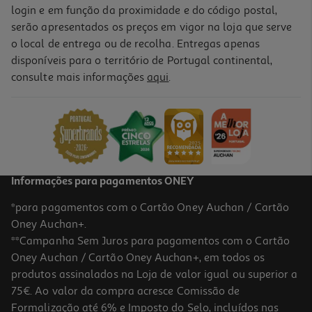
login e em função da proximidade e do código postal,
serão apresentados os preços em vigor na loja que serve
o local de entrega ou de recolha. Entregas apenas
disponíveis para o território de Portugal continental,
consulte mais informações
aqui
.
Informações para pagamentos ONEY
*para pagamentos com o Cartão Oney Auchan / Cartão
Oney Auchan+.
**Campanha Sem Juros para pagamentos com o Cartão
Oney Auchan / Cartão Oney Auchan+, em todos os
produtos assinalados na Loja de valor igual ou superior a
75€. Ao valor da compra acresce Comissão de
Formalização até 6% e Imposto do Selo, incluídos nas