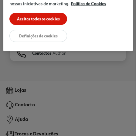
nossas iniciativas de marketing.
Política de Cookies
Ir para
Homepage
Aceitar todos os cookies
Veja os nossos
Folhetos
Definições de cookies
Contactos
Auchan
Lojas
Contacto
Ajuda
Trocas e Devoluções