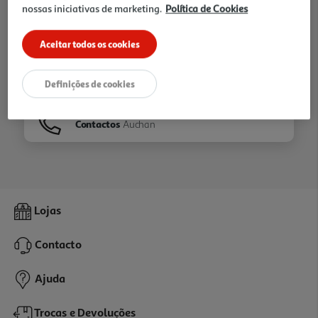
nossas iniciativas de marketing.
Política de Cookies
Ir para
Homepage
Aceitar todos os cookies
Veja os nossos
Folhetos
Definições de cookies
Contactos
Auchan
Lojas
Contacto
Ajuda
Trocas e Devoluções