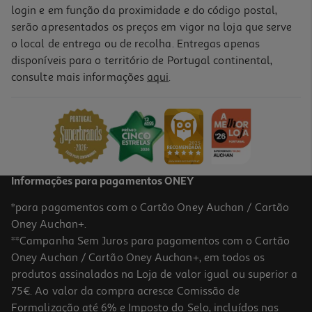
login e em função da proximidade e do código postal,
serão apresentados os preços em vigor na loja que serve
o local de entrega ou de recolha. Entregas apenas
disponíveis para o território de Portugal continental,
consulte mais informações
aqui
.
Informações para pagamentos ONEY
*para pagamentos com o Cartão Oney Auchan / Cartão
Oney Auchan+.
**Campanha Sem Juros para pagamentos com o Cartão
Oney Auchan / Cartão Oney Auchan+, em todos os
produtos assinalados na Loja de valor igual ou superior a
75€. Ao valor da compra acresce Comissão de
Formalização até 6% e Imposto do Selo, incluídos nas