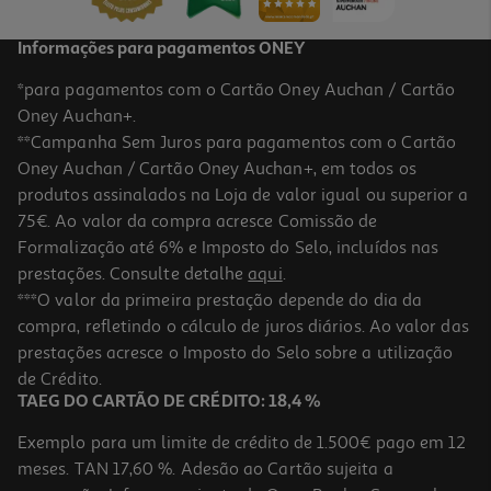
Informações para pagamentos ONEY
*para pagamentos com o Cartão Oney Auchan / Cartão
Oney Auchan+.
**Campanha Sem Juros para pagamentos com o Cartão
Oney Auchan / Cartão Oney Auchan+, em todos os
-30%
produtos assinalados na Loja de valor igual ou superior a
75€. Ao valor da compra acresce Comissão de
Formalização até 6% e Imposto do Selo, incluídos nas
prestações. Consulte detalhe
aqui
.
Vinho Branco Monte Santa Ana Alentejo 0.75l
***O valor da primeira prestação depende do dia da
compra, refletindo o cálculo de juros diários. Ao valor das
5.87 €/Lt
Price reduced from
to
prestações acresce o Imposto do Selo sobre a utilização
6,29 €
4,40 €
de Crédito.
Promoção
TAEG DO CARTÃO DE CRÉDITO: 18,4 %
Exemplo para um limite de crédito de 1.500€ pago em 12
meses. TAN 17,60 %. Adesão ao Cartão sujeita a