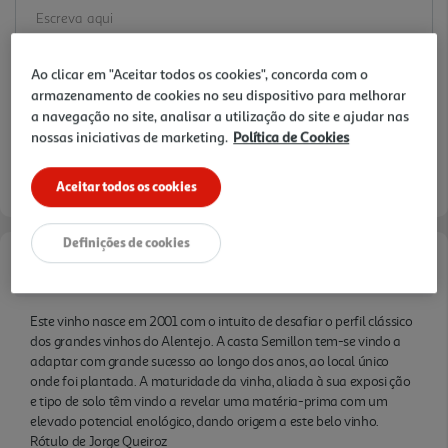
Ao clicar em "Aceitar todos os cookies", concorda com o
armazenamento de cookies no seu dispositivo para melhorar
a navegação no site, analisar a utilização do site e ajudar nas
nossas iniciativas de marketing.
Política de Cookies
Aceitar todos os cookies
Definições de cookies
Informações de Marketing
Este vinho nasce em 2001 com o intuito de desafiar o perfil clássico
dos grandes vinhos do Alentejo. A casta Semillon tem-se vindo a
adaptar com grande sucesso ao longo dos anos, ao local único
onde foi plantada. A maturidade da vinha, aliada à sua exposi ção
e tipo de solo têm vindo a revelar uma matéria-prima com um
elevado potencial enológico, dando origem a este belo vinho.
Rótulo de Jorge Queiroz