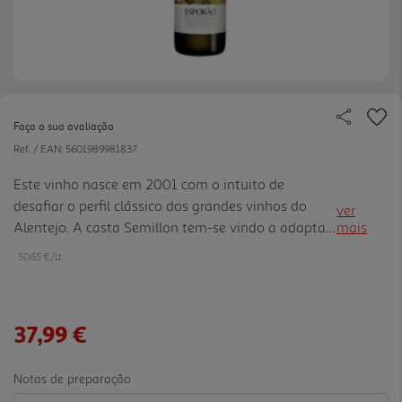
Faça a sua avaliação
Ref. / EAN:
5601989981837
Este vinho nasce em 2001 com o intuito de
desafiar o perfil clássico dos grandes vinhos do
ver
Alentejo. A casta Semillon tem-se vindo a adaptar
mais
com grande sucesso ao longo dos anos, ao local
50.65 €/Lt
único onde foi plantada. A maturidade da vinha,
aliada à sua exposi ção e tipo de solo têm vindo a
revelar uma matéria-prima com um elevado
37,99 €
potencial enológico, dando origem a este belo
vinho. Rótulo de Jorge Queiroz
Notas de preparação