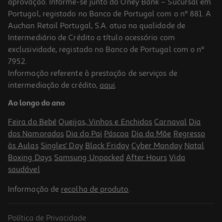
aprovação. Informe-se junto do Oney Bank – Sucursal em
Portugal, registado no Banco de Portugal com o nº 881. A
Auchan Retail Portugal, S.A. atua na qualidade de
Intermediário de Crédito a título acessório com
exclusividade, registado no Banco de Portugal com o nº
7952.
Informação referente à prestação de serviços de
5.0
(1)
intermediação de crédito,
aqui
.
Vinho Branco Alentejo Dez Tostões 0.75l
Ao longo do ano
15.99 €/Lt
Feira do Bebé
Queijos, Vinhos e Enchidos
Carnaval
Dia
11,99 €
dos Namorados
Dia do Pai
Páscoa
Dia da Mãe
Regresso
às Aulas
Singles' Day
Black Friday
Cyber Monday
Natal
Boxing Days
Samsung Unpacked
After Hours
Vida
saudável
Informação de
recolha de produto
.
Política de Privacidade