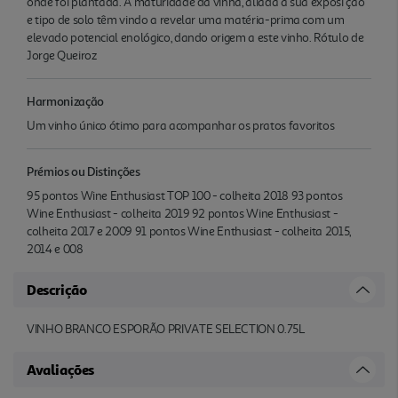
onde foi plantada. A maturidade da vinha, aliada à sua exposi ção
e tipo de solo têm vindo a revelar uma matéria-prima com um
elevado potencial enológico, dando origem a este vinho. Rótulo de
Jorge Queiroz
Harmonização
Um vinho único ótimo para acompanhar os pratos favoritos
Prémios ou Distinções
95 pontos Wine Enthusiast TOP 100 - colheita 2018 93 pontos
Wine Enthusiast - colheita 2019 92 pontos Wine Enthusiast -
colheita 2017 e 2009 91 pontos Wine Enthusiast - colheita 2015,
2014 e 008
Descrição
VINHO BRANCO ESPORÃO PRIVATE SELECTION 0.75L
Avaliações