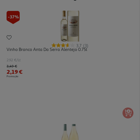
-37%
3.7
(3)
Vinho Branco Anta Da Serra Alentejo 0.75l
2.92 €/Lt
Price reduced from
to
3,49 €
2,19 €
Promoção