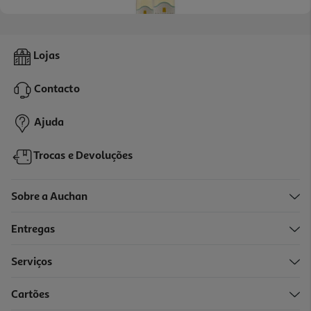
Vinho Branco Ribafreixo Alentejo Antão Vaz 0.75l
Lojas
13.99 €/Lt
Contacto
10,49 €
Ajuda
Trocas e Devoluções
Sobre a Auchan
Entregas
Serviços
4.0
(1)
Cartões
Vinho Branco Vidigueira Grande Escolha 0.75l