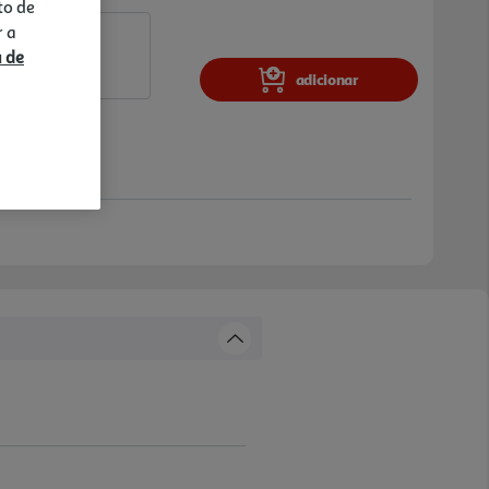
to de
r a
a de
adicionar