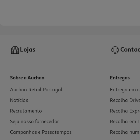
Lojas
Contac
Sobre a Auchan
Entregas
Auchan Retail Portugal
Entrega em c
Vinho Branco Monte Das Serralheiras Setubal 75cl
Notícias
Recolha Driv
2.65 €/Lt
Recrutamento
Recolha Expr
1,99 €
Seja nosso fornecedor
Recolha em L
Campanhas e Passatempos
Recolha num 