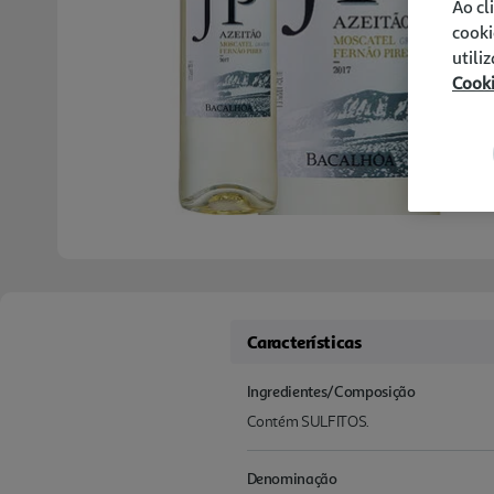
Ao cl
cooki
utili
Cook
Características
Ingredientes/Composição
Contém SULFITOS.
Denominação