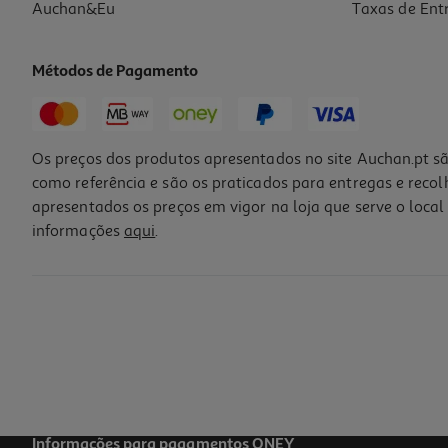
Auchan&Eu
Taxas de Ent
Métodos de Pagamento
Os preços dos produtos apresentados no site Auchan.pt sã
como referência e são os praticados para entregas e reco
apresentados os preços em vigor na loja que serve o local 
informações
aqui
.
Vinho Branco Vinha Dos Pardais Setúbal 0.75l
9.59 €/Lt
7,19 €
Informações para pagamentos ONEY