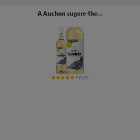
A Auchan sugere-lhe...
5.0
(2)