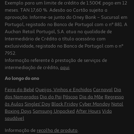
Exemplo para um limite de crédito de 1.500€ pago em 12
meses. TAN 17,60 %. Adesão ao Cartão sujeita a
aprovação. Informe-se junto do Oney Bank – Sucursal em
Portugal, registado no Banco de Portugal com o nº 881. A
Auchan Retail Portugal, S.A. atua na qualidade de
Intermediário de Crédito a título acessório com
exclusividade, registado no Banco de Portugal com o nº
7952.
Informação referente à prestação de serviços de
5.0
(2)
intermediação de crédito,
aqui
.
Vinho Branco Tons Duorum Douro 0.75l
Ao longo do ano
7.99 €/Lt
Feira do Bebé
Queijos, Vinhos e Enchidos
Carnaval
Dia
5,99 €
dos Namorados
Dia do Pai
Páscoa
Dia da Mãe
Regresso
às Aulas
Singles' Day
Black Friday
Cyber Monday
Natal
Boxing Days
Samsung Unpacked
After Hours
Vida
saudável
Informação de
recolha de produto
.