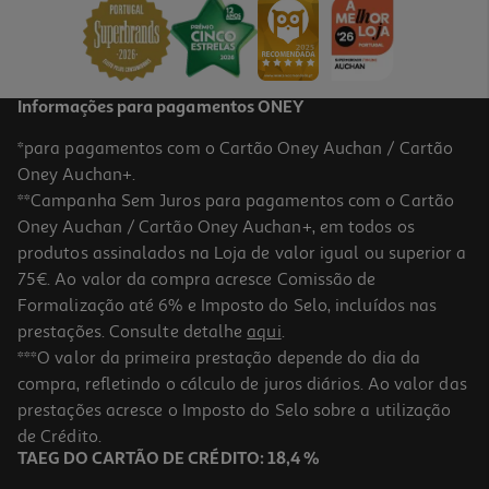
4,29 €
Informações para pagamentos ONEY
*para pagamentos com o Cartão Oney Auchan / Cartão
Oney Auchan+.
**Campanha Sem Juros para pagamentos com o Cartão
Oney Auchan / Cartão Oney Auchan+, em todos os
produtos assinalados na Loja de valor igual ou superior a
75€. Ao valor da compra acresce Comissão de
Formalização até 6% e Imposto do Selo, incluídos nas
prestações. Consulte detalhe
aqui
.
Vinho Branco Pessegueiro Douro 0.75l
***O valor da primeira prestação depende do dia da
compra, refletindo o cálculo de juros diários. Ao valor das
17.32 €/Lt
prestações acresce o Imposto do Selo sobre a utilização
12,99 €
de Crédito.
TAEG DO CARTÃO DE CRÉDITO: 18,4 %