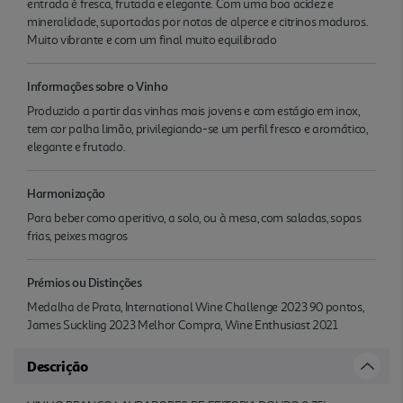
entrada é fresca, frutada e elegante. Com uma boa acidez e
mineralidade, suportadas por notas de alperce e citrinos maduros.
Muito vibrante e com um final muito equilibrado
Informações sobre o Vinho
Produzido a partir das vinhas mais jovens e com estágio em inox,
tem cor palha limão, privilegiando-se um perfil fresco e aromático,
elegante e frutado.
Harmonização
Para beber como aperitivo, a solo, ou à mesa, com saladas, sopas
frias, peixes magros
Prémios ou Distinções
Medalha de Prata, International Wine Challenge 2023 90 pontos,
James Suckling 2023 Melhor Compra, Wine Enthusiast 2021
Descrição