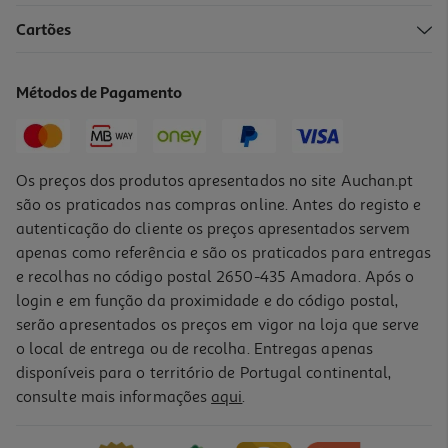
4.3
(3)
Cartões
Vinho Branco Ventozelo Reserva Douro 0.75l
10.65 €/Lt
Métodos de Pagamento
7,99 €
Os preços dos produtos apresentados no site Auchan.pt
são os praticados nas compras online. Antes do registo e
autenticação do cliente os preços apresentados servem
apenas como referência e são os praticados para entregas
e recolhas no código postal 2650-435 Amadora. Após o
login e em função da proximidade e do código postal,
serão apresentados os preços em vigor na loja que serve
o local de entrega ou de recolha. Entregas apenas
disponíveis para o território de Portugal continental,
5.0
(4)
consulte mais informações
aqui
.
Vinho Branco Porrais Doc Douro 0.75l
5.72 €/Lt