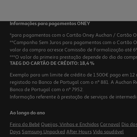
Informações para pagamentos ONEY
*para pagamentos com o Cartão Oney Auchan / Cartão O
**Campanha Sem Juros para pagamentos com o Cartão Oney
valor da compra acresce Comissão de Formalização até 6%
***O valor da primeira prestação depende do dia da compra,
TAEG DO CARTÃO DE CRÉDITO: 18,4 %
Exemplo para um limite de crédito de 1.500€ pago em 12 
registado no Banco de Portugal com o nº 881. A Auchan Ret
Banco de Portugal com o nº 7952.
Informação referente à prestação de serviços de intermedi
Ao longo do ano
Feira do Bebé
Queijos, Vinhos e Enchidos
Carnaval
Dia do
Days
Samsung Unpacked
After Hours
Vida saudável