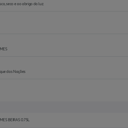
co, seco e ao abrigo da luz.
OMES
arque das Nações
ES BEIRAS 0.75L