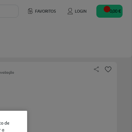
FAVORITOS
LOGIN
0,00 €
avaliação
to de
r a