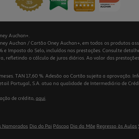
ney Auchan+.
 Auchan / Cartão Oney Auchan+, em todos os produtos assina
 e Imposto do Selo, incluídos nas prestações. Consulte detal
 refletindo o cálculo de juros diários. Ao valor das prestações
meses. TAN 17,60 %. Adesão ao Cartão sujeita a aprovação. In
ail Portugal, S.A. atua na qualidade de Intermediário de Crédi
ação de crédito,
aqui
.
s Namorados
Dia do Pai
Páscoa
Dia da Mãe
Regresso às Aulas