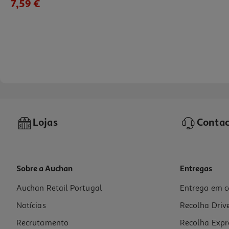
7,59 €
Lojas
Contac
Sobre a Auchan
Entregas
Auchan Retail Portugal
Entrega em c
Vinho Branco Luis Pato Vinhas Velhas 0.75l
Notícias
Recolha Driv
14.65 €/Lt
Recrutamento
Recolha Expr
10,99 €