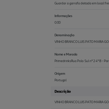
Guardar a garrafa deitada em local fres
Informações
0.00
Denominação
VINHO BRANCO LUIS PATO MARIA G
Nome e Morada
PrimedrinksRua Polo Sul nº 2 4º B - P
Origem
Portugal
Descrição
VINHO BRANCO LUIS PATO MARIA GOM