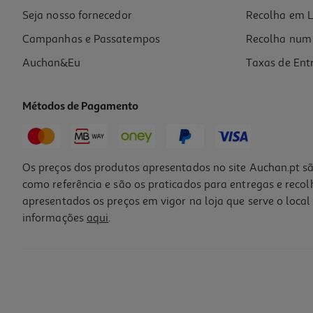
Seja nosso fornecedor
Recolha em L
Campanhas e Passatempos
Recolha num 
Auchan&Eu
Taxas de Ent
Métodos de Pagamento
Os preços dos produtos apresentados no site Auchan.pt sã
como referência e são os praticados para entregas e reco
apresentados os preços em vigor na loja que serve o local 
informações
aqui
.
Vinho Branco Quinta Dos Currais Siria 0.75l
7.32 €/Lt
5,49 €