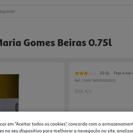
squisar
Maria Gomes Beiras 0.75l
3.0
(1)
Faça a sua 
Leu
uma
Ref. / EAN:
5601743000125
avaliação.
Link
10.65 €/Lt
para
a
mesma
página.
7,99 €
icar em "Aceitar todos os cookies", concorda com o armazenamen
es no seu dispositivo para melhorar a navegação no site, analisa
Notas de preparação