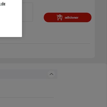
a de
adicionar