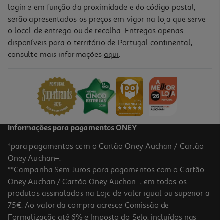
login e em função da proximidade e do código postal,
serão apresentados os preços em vigor na loja que serve
o local de entrega ou de recolha. Entregas apenas
disponíveis para o território de Portugal continental,
consulte mais informações
aqui
.
Informações para pagamentos ONEY
*para pagamentos com o Cartão Oney Auchan / Cartão
Oney Auchan+.
**Campanha Sem Juros para pagamentos com o Cartão
Oney Auchan / Cartão Oney Auchan+, em todos os
produtos assinalados na Loja de valor igual ou superior a
75€. Ao valor da compra acresce Comissão de
Formalização até 6% e Imposto do Selo, incluídos nas