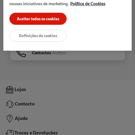
nossas iniciativas de marketing.
Política de Cookies
Ir para
Homepage
Aceitar todos os cookies
Veja os nossos
Folhetos
Definições de cookies
Contactos
Auchan
Lojas
Contacto
Ajuda
Trocas e Devoluções