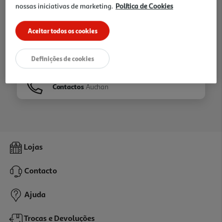
nossas iniciativas de marketing.
Política de Cookies
Ir para
Homepage
Aceitar todos os cookies
Veja os nossos
Folhetos
Definições de cookies
Contactos
Auchan
Lojas
Contacto
Ajuda
Trocas e Devoluções