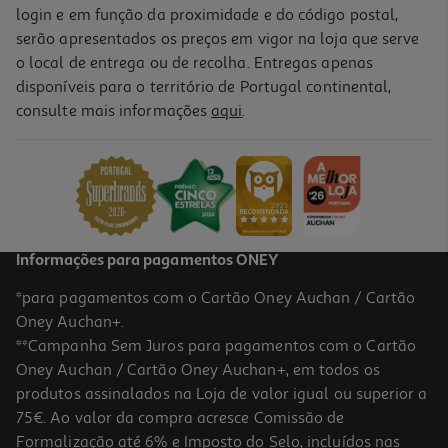
login e em função da proximidade e do código postal,
serão apresentados os preços em vigor na loja que serve
o local de entrega ou de recolha. Entregas apenas
disponíveis para o território de Portugal continental,
consulte mais informações
aqui
.
Informações para pagamentos ONEY
*para pagamentos com o Cartão Oney Auchan / Cartão
Oney Auchan+.
**Campanha Sem Juros para pagamentos com o Cartão
Oney Auchan / Cartão Oney Auchan+, em todos os
produtos assinalados na Loja de valor igual ou superior a
75€. Ao valor da compra acresce Comissão de
Formalização até 6% e Imposto do Selo, incluídos nas