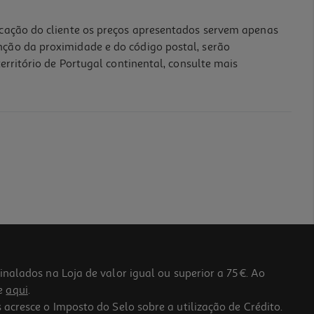
icação do cliente os preços apresentados servem apenas
nção da proximidade e do código postal, serão
erritório de Portugal continental, consulte mais
lados na Loja de valor igual ou superior a 75€. Ao
he
aqui
.
 acresce o Imposto do Selo sobre a utilização de Crédito.