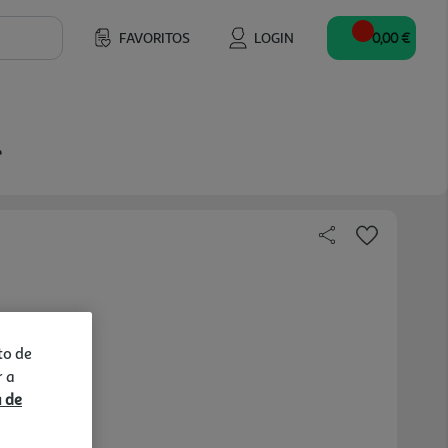
FAVORITOS
LOGIN
0,00 €
l
to de
r a
a de