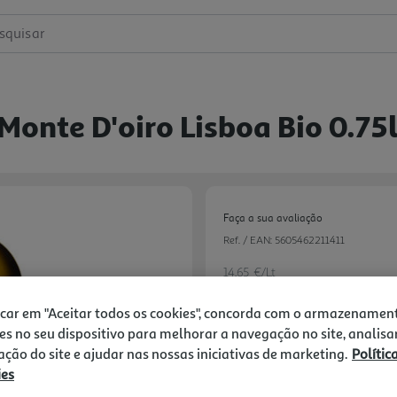
squisar
onte D'oiro Lisboa Bio 0.75
Faça a sua avaliação
Ref. / EAN:
5605462211411
14.65 €/Lt
icar em "Aceitar todos os cookies", concorda com o armazenamen
es no seu dispositivo para melhorar a navegação no site, analisa
10,99 €
zação do site e ajudar nas nossas iniciativas de marketing.
Polític
ies
Notas de preparação