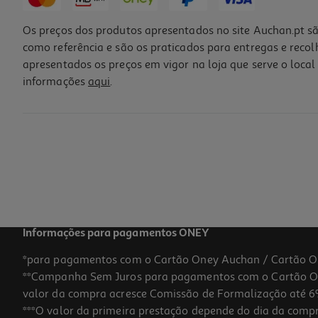
Os preços dos produtos apresentados no site Auchan.pt sã
como referência e são os praticados para entregas e reco
apresentados os preços em vigor na loja que serve o local 
informações
aqui
.
Informações para pagamentos ONEY
*para pagamentos com o Cartão Oney Auchan / Cartão O
**Campanha Sem Juros para pagamentos com o Cartão Oney
valor da compra acresce Comissão de Formalização até 6%
***O valor da primeira prestação depende do dia da compra,