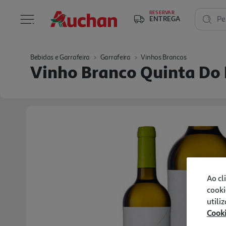
RESERVAR
ENTREGA
Pe
Bebidas e Garrafeira
Garrafeira
Vinhos Brancos
Vinho Branco Quinta Do M
Ao cl
cooki
utili
Cook