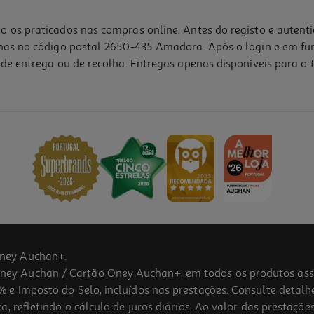
o os praticados nas compras online. Antes do registo e autent
lhas no código postal 2650-435 Amadora. Após o login e em fu
de entrega ou de recolha. Entregas apenas disponíveis para o t
ney Auchan+.
 Auchan / Cartão Oney Auchan+, em todos os produtos assina
 e Imposto do Selo, incluídos nas prestações. Consulte detal
 refletindo o cálculo de juros diários. Ao valor das prestações