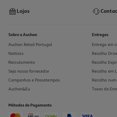
Lojas
Contac
Sobre a Auchan
Entregas
Auchan Retail Portugal
Entrega em c
Vinho Tinto Tyto Alba Bio 750ml
Notícias
Recolha Driv
13.32 €/Lt
Recrutamento
Recolha Expr
9,99 €
Seja nosso fornecedor
Recolha em L
Campanhas e Passatempos
Recolha num 
Auchan&Eu
Taxas de Ent
Métodos de Pagamento