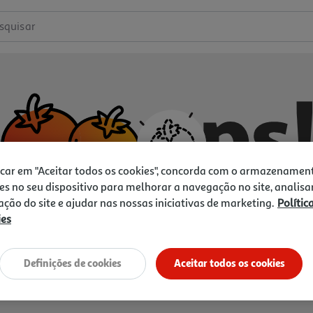
squisar
icar em "Aceitar todos os cookies", concorda com o armazenamen
es no seu dispositivo para melhorar a navegação no site, analisa
zação do site e ajudar nas nossas iniciativas de marketing.
Polític
ies
Não temos o que procura.
Vamos tentar de novo?
Definições de cookies
Aceitar todos os cookies