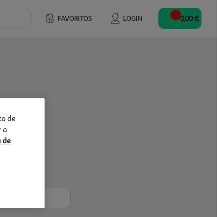
FAVORITOS
LOGIN
0,00 €
to de
r a
a de