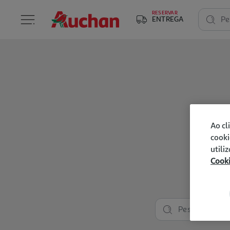
RESERVAR
ENTREGA
Pe
Ao cl
cooki
utili
Cook