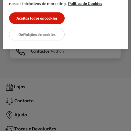
nossas iniciativas de marketing.
Política de Cookies
Ir para
Homepage
Aceitar todos os cookies
Veja os nossos
Folhetos
Definições de cookies
Contactos
Auchan
Lojas
Contacto
Ajuda
Trocas e Devoluções