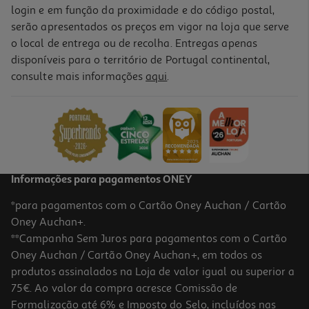
login e em função da proximidade e do código postal,
serão apresentados os preços em vigor na loja que serve
o local de entrega ou de recolha. Entregas apenas
disponíveis para o território de Portugal continental,
consulte mais informações
aqui
.
Informações para pagamentos ONEY
*para pagamentos com o Cartão Oney Auchan / Cartão
Oney Auchan+.
**Campanha Sem Juros para pagamentos com o Cartão
Oney Auchan / Cartão Oney Auchan+, em todos os
produtos assinalados na Loja de valor igual ou superior a
75€. Ao valor da compra acresce Comissão de
Formalização até 6% e Imposto do Selo, incluídos nas