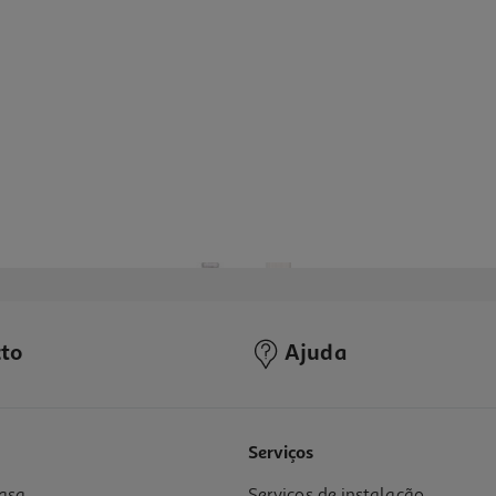
to
Ajuda
5.0
(1)
Serviços
asa
Serviços de instalação