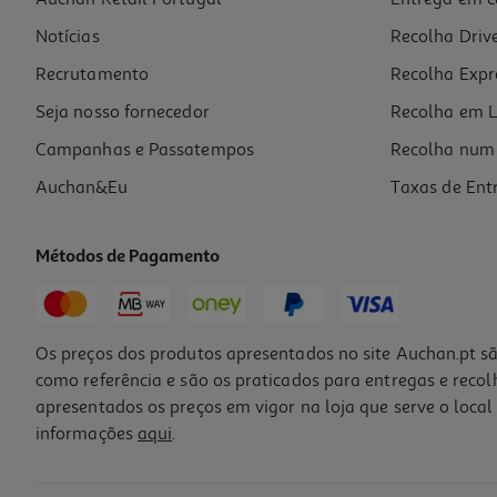
Vinho Rosé Qura Douro 0.75l
Notícias
Recolha Driv
19.99 €/Lt
Recrutamento
Recolha Expr
14,99 €
Seja nosso fornecedor
Recolha em L
Campanhas e Passatempos
Recolha num 
Auchan&Eu
Taxas de Ent
Métodos de Pagamento
Os preços dos produtos apresentados no site Auchan.pt sã
como referência e são os praticados para entregas e reco
apresentados os preços em vigor na loja que serve o local 
informações
aqui
.
Vinho Rosé Porca De Murça Douro 0.75l