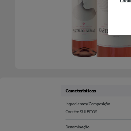
Cook
Características
Ingredientes/Composição
Contém SULFITOS.
Denominação