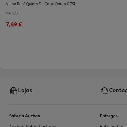
Vinho Rosé Quinta Do Cotto Douro 0.75l
9.99 €/Lt
7,49 €
Lojas
Contac
Sobre a Auchan
Entregas
Auchan Retail Portugal
Entrega em c