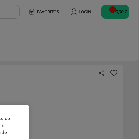
FAVORITOS
LOGIN
0,00 €
to de
r a
a de