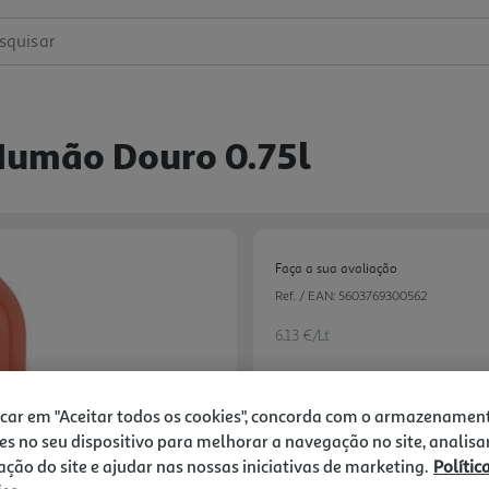
squisar
Numão Douro 0.75l
Faça a sua avaliação
Ref. / EAN:
5603769300562
6.13 €/Lt
icar em "Aceitar todos os cookies", concorda com o armazenamen
4,60 €
es no seu dispositivo para melhorar a navegação no site, analisa
zação do site e ajudar nas nossas iniciativas de marketing.
Polític
Notas de preparação