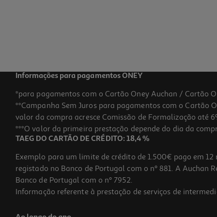
6.65 €/Lt
4,99 €
Informações para pagamentos ONEY
*para pagamentos com o Cartão Oney Auchan / Cartão O
**Campanha Sem Juros para pagamentos com o Cartão Oney
valor da compra acresce Comissão de Formalização até 6%
***O valor da primeira prestação depende do dia da compra,
TAEG DO CARTÃO DE CRÉDITO: 18,4 %
Exemplo para um limite de crédito de 1.500€ pago em 12 
registado no Banco de Portugal com o nº 881. A Auchan Ret
Banco de Portugal com o nº 7952.
Informação referente à prestação de serviços de intermedi
Vinho Rosé Vallegre Douro 0.75l