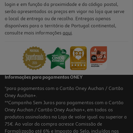
login e em função da proximidade e do código postal,
serão apresentados os preços em vigor na loja que serve
o local de entrega ou de recolha. Entregas apenas
disponíveis para o território de Portugal continental,
consulte mais informações
aqui
.
Informações para pagamentos ONEY
*para pagamentos com o Cartão Oney Auchan / Cartão
Oney Auchan+.
**Campanha Sem Juros para pagamentos com o Cartão
Oney Auchan / Cartão Oney Auchan+, em todos os
produtos assinalados na Loja de valor igual ou superior a
75€. Ao valor da compra acresce Comissão de
Formalização até 6% e Imposto do Selo, incluídos nas