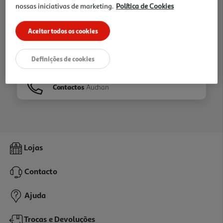
nossas iniciativas de marketing.
Política de Cookies
Ir para
Homepage
Aceitar todos os cookies
Veja os nossos
Folhetos
Definições de cookies
Contactos
Auchan
Lojas
Contacto
Ajuda
Trocas e Devoluções