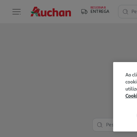
RESERVAR
ENTREGA
Pe
Ao cl
cooki
utili
Cook