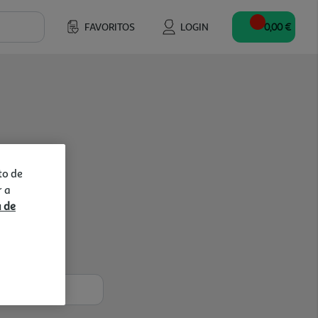
FAVORITOS
LOGIN
0,00 €
to de
r a
a de