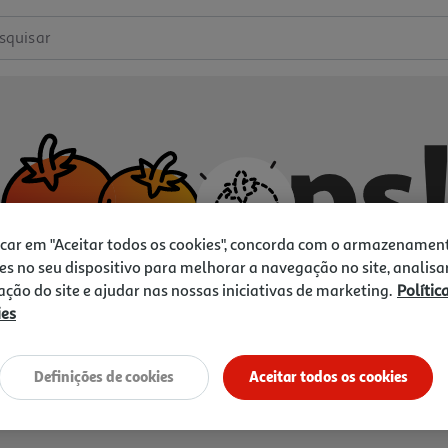
squisar
icar em "Aceitar todos os cookies", concorda com o armazenamen
es no seu dispositivo para melhorar a navegação no site, analisa
zação do site e ajudar nas nossas iniciativas de marketing.
Polític
ies
Não temos o que procura.
Vamos tentar de novo?
Definições de cookies
Aceitar todos os cookies