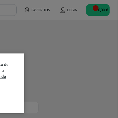
FAVORITOS
LOGIN
0,00 €
to de
r a
a de