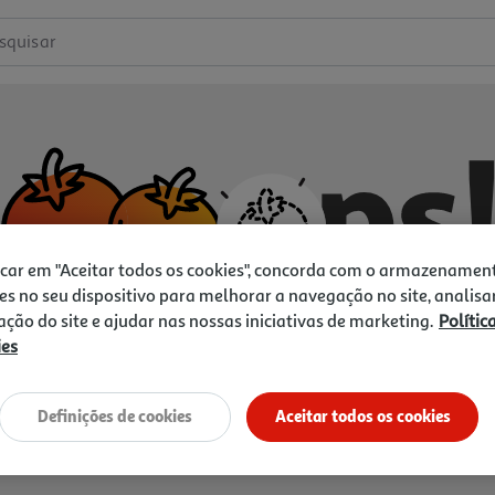
squisar
icar em "Aceitar todos os cookies", concorda com o armazenamen
es no seu dispositivo para melhorar a navegação no site, analisa
zação do site e ajudar nas nossas iniciativas de marketing.
Polític
ies
Não temos o que procura.
Vamos tentar de novo?
Definições de cookies
Aceitar todos os cookies